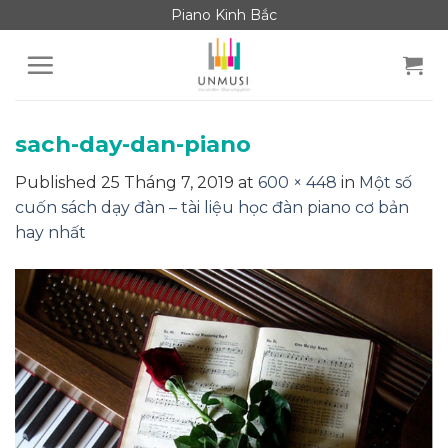
Skip
Piano Kinh Bắc
to
content
sach-day-dan-piano
Published
25 Tháng 7, 2019
at
600 × 448
in
Một số
cuốn sách dạy đàn – tài liệu học đàn piano cơ bản
hay nhất