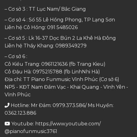
– Cơ sở 3 : TT Lục Nam/ Bắc Giang
– Cơ sở 4 : Số 55 Lê Hồng Phong, TP Lạng Sơn
Liên hệ Cô Hồng:
091 5485026
– Cơ sở 5 : Lk 16-37 Dọc Bún 2 La Khê Hà Đông
Liên hệ Thầy Khang:
0989349279
– Cơ sở 6 :
Cô Kiều Trang:
0961121636
(fb Trang Kieu)
Cô Đậu Hà:
0975215788
(fb LinhNhi Hà)
Địa chỉ: TT Piano Funmusic Vĩnh Phúc (Cơ sở 6)
NP5 - KĐT Nam Đầm Vạc - Khai Quang - Vĩnh Yên -
Vĩnh Phúc
Hotline: Mr Đảm: 0979.373.586/ Ms Huyền:
0362.123.886
Youtube:
https://www.youtube.com/
@pianofunmusic3761