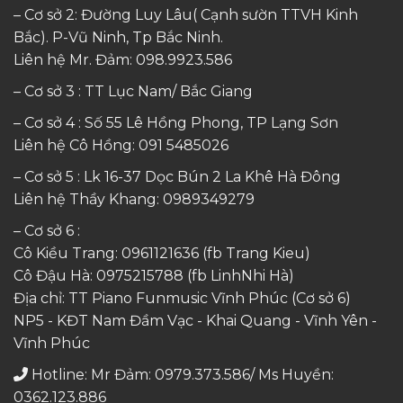
– Cơ sở 2: Đường Luy Lâu( Cạnh sườn TTVH Kinh
Bắc). P-Vũ Ninh, Tp Bắc Ninh.
Liên hệ Mr. Đảm:
098.9923.586
– Cơ sở 3 : TT Lục Nam/ Bắc Giang
– Cơ sở 4 : Số 55 Lê Hồng Phong, TP Lạng Sơn
Liên hệ Cô Hồng:
091 5485026
– Cơ sở 5 : Lk 16-37 Dọc Bún 2 La Khê Hà Đông
Liên hệ Thầy Khang:
0989349279
– Cơ sở 6 :
Cô Kiều Trang:
0961121636
(fb Trang Kieu)
Cô Đậu Hà:
0975215788
(fb LinhNhi Hà)
Địa chỉ: TT Piano Funmusic Vĩnh Phúc (Cơ sở 6)
NP5 - KĐT Nam Đầm Vạc - Khai Quang - Vĩnh Yên -
Vĩnh Phúc
Hotline: Mr Đảm: 0979.373.586/ Ms Huyền:
0362.123.886