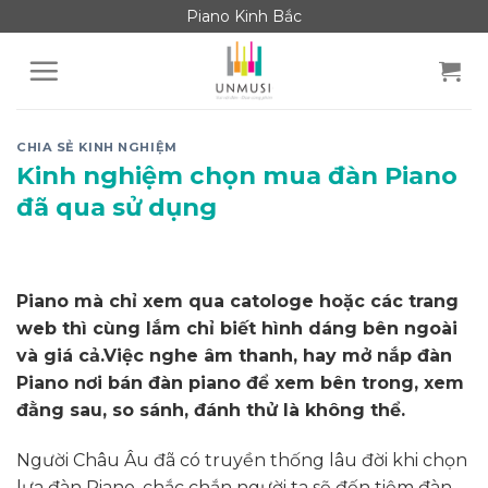
Skip
Piano Kinh Bắc
to
content
CHIA SẺ KINH NGHIỆM
Kinh nghiệm chọn mua đàn Piano
đã qua sử dụng
Piano mà chỉ xem qua catologe hoặc các trang
web thì cùng lắm chỉ biết hình dáng bên ngoài
và giá cả.Việc nghe âm thanh, hay mở nắp đàn
Piano nơi bán đàn piano để xem bên trong, xem
đằng sau, so sánh, đánh thử là không thể.
Người Châu Âu đã có truyền thống lâu đời khi chọn
lựa đàn Piano, chắc chắn người ta sẽ đến tiệm đàn