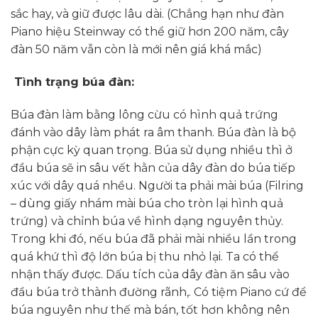
sắc hay, và giữ được lâu dài. (Chẳng hạn như đàn
Piano hiệu Steinway có thể giữ hơn 200 năm, cây
đàn 50 năm vẫn còn là mới nên giá khá mắc)
Tình trạng búa đàn:
Búa đàn làm bằng lông cừu có hình quả trứng
đánh vào dây làm phát ra âm thanh. Búa đàn là bộ
phận cực kỳ quan trọng. Búa sử dụng nhiều thì ở
đầu búa sẽ in sâu vết hằn của dây đàn do búa tiếp
xúc với dây quá nhều. Người ta phải mài búa (Filring
– dùng giấy nhám mài búa cho tròn lại hình quả
trứng) và chỉnh búa về hình dạng nguyên thủy.
Trong khi đó, nếu búa đã phải mài nhiều lần trong
quá khứ thì độ lớn búa bị thu nhỏ lại. Ta có thể
nhận thấy được. Dấu tích của dây đàn ăn sâu vào
đầu búa trở thành đường rãnh,. Có tiệm Piano cứ để
búa nguyên như thế mà bán, tốt hơn không nên