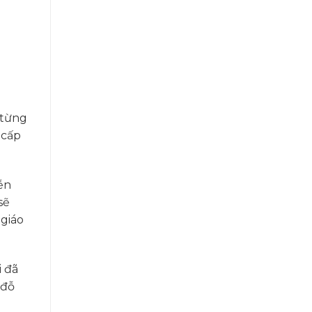
 từng
 cấp
ễn
sẽ
 giáo
i đã
 đỗ