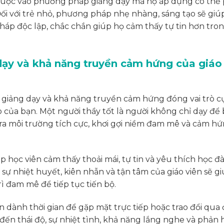
thuộc vào phương pháp giảng dạy mà họ áp dụng có thể
ối với trẻ nhỏ, phương pháp nhẹ nhàng, sáng tạo sẽ giú
háp độc lập, chắc chắn giúp họ cảm thấy tự tin hơn tro
dạy và khả năng truyền cảm hứng của giáo
giảng dạy và khả năng truyền cảm hứng đóng vai trò c
 của bạn. Một người thầy tốt là người không chỉ dạy để
 ra môi trường tích cực, khơi gợi niềm đam mê và cảm h
học viên cảm thấy thoải mái, tự tin và yêu thích học đ
sự nhiệt huyết, kiên nhẫn và tận tâm của giáo viên sẽ g
ì đam mê để tiếp tục tiến bộ.
ên dành thời gian để gặp mặt trực tiếp hoặc trao đổi qua 
đến thái độ, sự nhiệt tình, khả năng lắng nghe và phản 