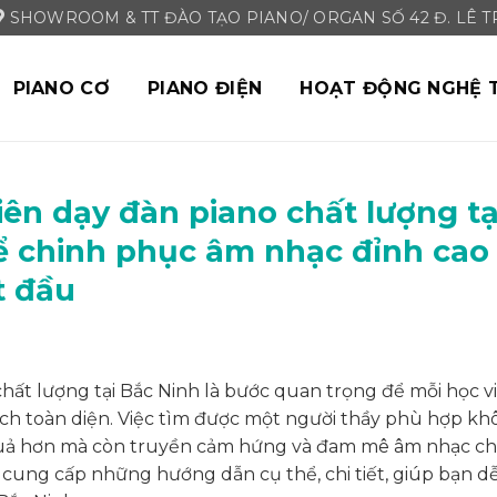
SHOWROOM & TT ĐÀO TẠO PIANO/ ORGAN SỐ 42 Đ. LÊ TRI
PIANO CƠ
PIANO ĐIỆN
HOẠT ĐỘNG NGHỆ 
ên dạy đàn piano chất lượng tạ
ể chinh phục âm nhạc đỉnh cao
t đầu
hất lượng tại Bắc Ninh là bước quan trọng để mỗi học v
ách toàn diện. Việc tìm được một người thầy phù hợp k
 quả hơn mà còn truyền cảm hứng và đam mê âm nhạc c
sẽ cung cấp những hướng dẫn cụ thể, chi tiết, giúp bạn d