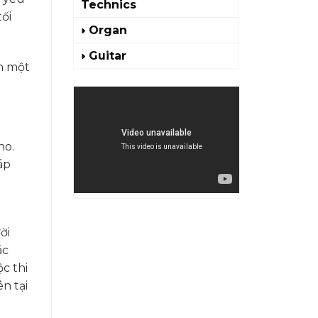
Technics
ối
Organ
Guitar
nh một
no.
áp
ời
ác
c thi
n tại