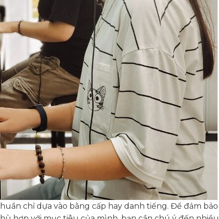
thuần chỉ dựa vào bằng cấp hay danh tiếng. Để đảm bảo
hù hợp với mục tiêu của mình, bạn cần chú ý đến nhiề