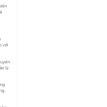
kiến
à
n
 với
ruyền
ào lý
áng
ớng