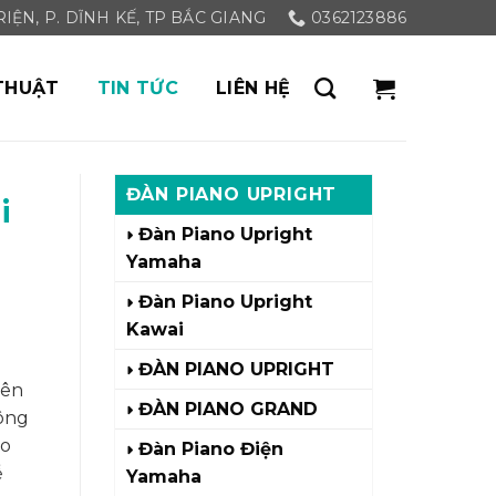
ỆN, P. DĨNH KẾ, TP BẮC GIANG
0362123886
THUẬT
TIN TỨC
LIÊN HỆ
ĐÀN PIANO UPRIGHT
i
Đàn Piano Upright
Yamaha
Đàn Piano Upright
Kawai
ĐÀN PIANO UPRIGHT
iên
ĐÀN PIANO GRAND
hông
ho
Đàn Piano Điện
ễ
Yamaha