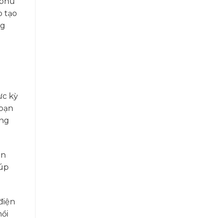
 phù
p tạo
ng
ực kỳ
 bạn
ứng
àn
iúp
điện
hồi