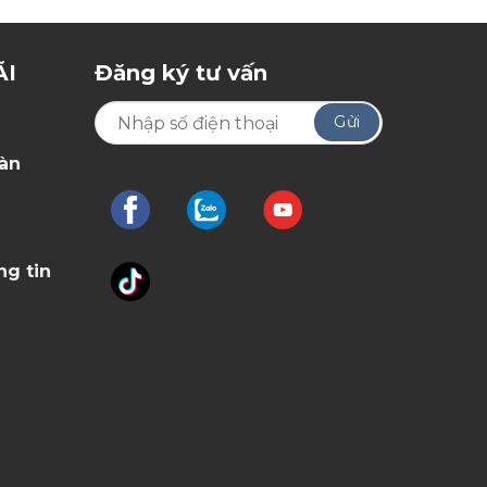
ÃI
Đăng ký tư vấn
oàn
ng tin