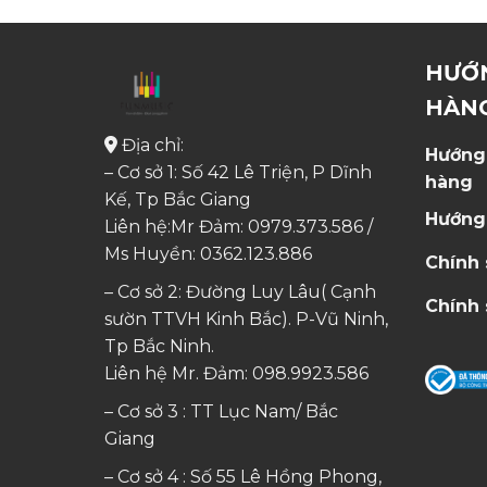
HƯỚ
HÀN
Địa chỉ:
Hướng
– Cơ sở 1: Số 42 Lê Triện, P Dĩnh
hàng
Kế, Tp Bắc Giang
Hướng
Liên hệ:Mr Đảm: 0979.373.586 /
Ms Huyền:
0362.123.886
Chính
– Cơ sở 2: Đường Luy Lâu( Cạnh
Chính 
sườn TTVH Kinh Bắc). P-Vũ Ninh,
Tp Bắc Ninh.
Liên hệ Mr. Đảm:
098.9923.586
– Cơ sở 3 : TT Lục Nam/ Bắc
Giang
– Cơ sở 4 : Số 55 Lê Hồng Phong,