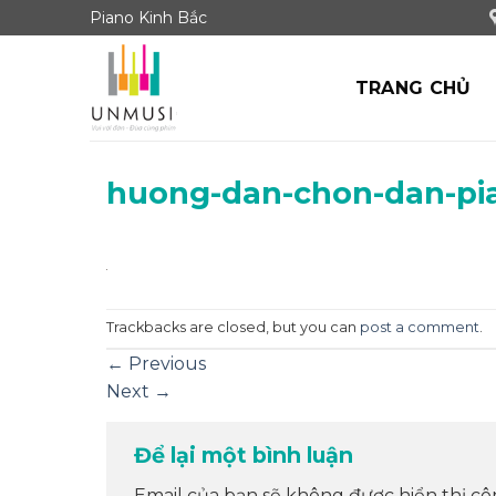
Skip
Piano Kinh Bắc
to
content
TRANG CHỦ
huong-dan-chon-dan-pi
Trackbacks are closed, but you can
post a comment
.
←
Previous
Next
→
Để lại một bình luận
Email của bạn sẽ không được hiển thị cô