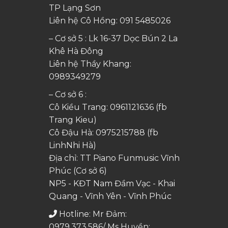
TP Lạng Sơn
Liên hệ Cô Hồng:
091 5485026
– Cơ sở 5 : Lk 16-37 Dọc Bún 2 La
Khê Hà Đông
Liên hệ Thầy Khang:
0989349279
– Cơ sở 6 :
Cô Kiều Trang:
0961121636
(fb
Trang Kieu)
Cô Đậu Hà:
0975215788
(fb
LinhNhi Hà)
Địa chỉ: TT Piano Funmusic Vĩnh
Phúc (Cơ sở 6)
NP5 - KĐT Nam Đầm Vạc - Khai
Quang - Vĩnh Yên - Vĩnh Phúc
Hotline: Mr Đảm:
0979.373.586/ Ms Huyền: