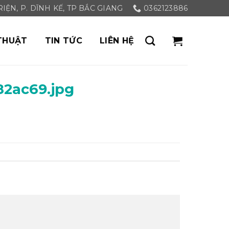
ỆN, P. DĨNH KẾ, TP BẮC GIANG
0362123886
THUẬT
TIN TỨC
LIÊN HỆ
2ac69.jpg