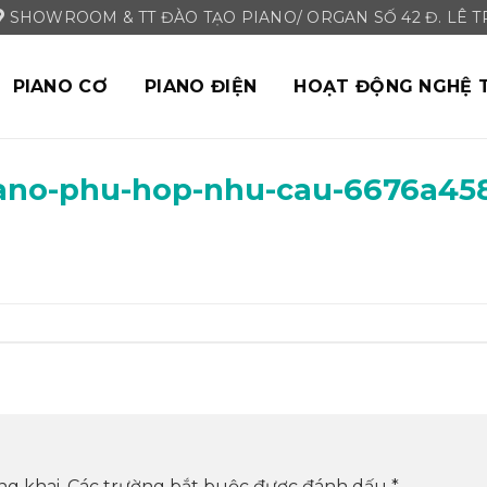
SHOWROOM & TT ĐÀO TẠO PIANO/ ORGAN SỐ 42 Đ. LÊ TRI
PIANO CƠ
PIANO ĐIỆN
HOẠT ĐỘNG NGHỆ 
ano-phu-hop-nhu-cau-6676a458
ng khai.
Các trường bắt buộc được đánh dấu
*