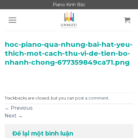
Skip
Piano Kinh Bắc
to
content
hoc-piano-qua-nhung-bai-hat-yeu-
thich-mot-cach-thu-vi-de-tien-bo-
nhanh-chong-677359849ca71.png
Trackbacks are closed, but you can
post a comment
.
←
Previous
Next
→
Để lại một bình luận