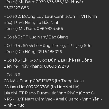
Liên hệ:Mr Đảm: 0979.373.586 / Ms Huyền:
0362.123.886
– Cơ sở 2: Đường Luy Lâu( Cạnh sườn TTVH Kinh
Bắc). P-Vũ Ninh, Tp Bắc Ninh.
Liên hệ Mr. Đảm:
098.9923.586
– Cơ sở 3 : TT Lục Nam/ Bắc Giang
– Cơ sở 4 : Số 55 Lê Hồng Phong, TP Lạng Sơn
Liên hệ Cô Hồng:
091 5485026
– Cơ sở 5 : Lk 16-37 Dọc Bún 2 La Khê Hà Đông
Liên hệ Thầy Khang:
0989349279
– Cơ sở 6 :
Cô Kiều Trang:
0961121636
(fb Trang Kieu)
Cô Đậu Hà:
0975215788
(fb LinhNhi Hà)
Địa chỉ: TT Piano Funmusic Vĩnh Phúc (Cơ sở 6)
NP5 - KĐT Nam Đầm Vạc - Khai Quang - Vĩnh Yên -
Vĩnh Phúc