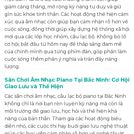
giảm căng thẳng, mở rộng kỹ năng tư duy và giữ
gìn sức khỏe tinh thần. Các hoạt động thể hiện cảm
xúc qua âm nhạc còn giúp bạn cảm nhận rõ hơn về
cuộc sống, đồng thời giúp xây dựng hệ thống xã hội
mới qua các lớp học nhóm, câu lạc bộ. Không bỏ lỡ
cơ hội, bắt đầu từ hôm nay để thắp sáng đam mê
của chính mình qua từng phím đàn, góp phần làm
cuộc sống thêm phần ý nghĩa và tràn đầy năng
lượng.
Sân Chơi Âm Nhạc Piano Tại Bắc Ninh: Cơ Hội
Giao Lưu và Thể Hiện
Các sân chơi âm nhạc, câu lạc bộ piano tại Bắc Ninh
không chỉ là nơi bạn rèn luyện kỹ năng mà còn là
môi trường để giao lưu, học hỏi và thể hiện khả
năng của bản thân. Tham gia các hoạt động biểu
diễn nhỏ, các cuộc thi hay buổi giao lưu nghệ thuật
giúp các học viên cảm nhận rõ hơn về nghệ thuật