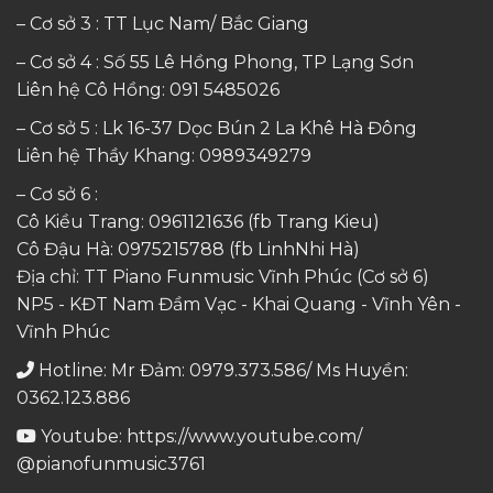
– Cơ sở 3 : TT Lục Nam/ Bắc Giang
– Cơ sở 4 : Số 55 Lê Hồng Phong, TP Lạng Sơn
Liên hệ Cô Hồng:
091 5485026
– Cơ sở 5 : Lk 16-37 Dọc Bún 2 La Khê Hà Đông
Liên hệ Thầy Khang:
0989349279
– Cơ sở 6 :
Cô Kiều Trang:
0961121636
(fb Trang Kieu)
Cô Đậu Hà:
0975215788
(fb LinhNhi Hà)
Địa chỉ: TT Piano Funmusic Vĩnh Phúc (Cơ sở 6)
NP5 - KĐT Nam Đầm Vạc - Khai Quang - Vĩnh Yên -
Vĩnh Phúc
Hotline: Mr Đảm: 0979.373.586/ Ms Huyền:
0362.123.886
Youtube:
https://www.youtube.com/
@pianofunmusic3761