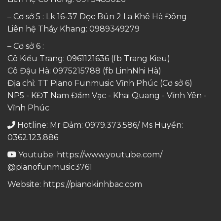
– Cơ sở 5 : Lk 16-37 Dọc Bún 2 La Khê Hà Đông
Liên hệ Thầy Khang:
0989349279
– Cơ sở 6 :
Cô Kiều Trang:
0961121636
(fb Trang Kieu)
Cô Đậu Hà:
0975215788
(fb LinhNhi Hà)
Địa chỉ: TT Piano Funmusic Vĩnh Phúc (Cơ sở 6)
NP5 - KĐT Nam Đầm Vạc - Khai Quang - Vĩnh Yên -
Vĩnh Phúc
Hotline: Mr Đảm: 0979.373.586/ Ms Huyền:
0362.123.886
Youtube:
https://www.youtube.com/
@pianofunmusic3761
Website:
https://pianokinhbac.com