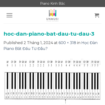
Skip
Piano Kinh Bắc
to
content
hoc-dan-piano-bat-dau-tu-dau-3
Published
2 Tháng 1, 2024
at
600 × 318
in
Học Đàn
Piano Bắt Đầu Từ Đâu?