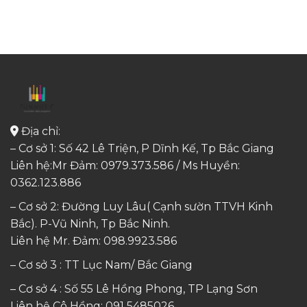
Địa chỉ:
– Cơ sở 1: Số 42 Lê Triện, P Dĩnh Kế, Tp Bắc Giang
Liên hệ:Mr Đảm: 0979.373.586 / Ms Huyền:
0362.123.886
– Cơ sở 2: Đường Luy Lâu( Cạnh sườn TTVH Kinh
Bắc). P-Vũ Ninh, Tp Bắc Ninh.
Liên hệ Mr. Đảm:
098.9923.586
– Cơ sở 3 : TT Lục Nam/ Bắc Giang
– Cơ sở 4 : Số 55 Lê Hồng Phong, TP Lạng Sơn
Liên hệ Cô Hồng:
091 5485026