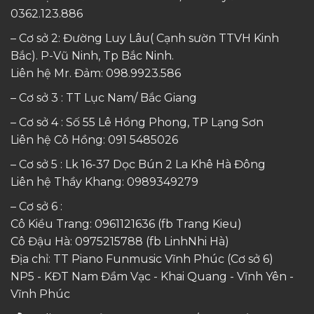
0362.123.886
– Cơ sở 2: Đường Luy Lâu( Cạnh sườn TTVH Kinh
Bắc). P-Vũ Ninh, Tp Bắc Ninh.
Liên hệ Mr. Đảm:
098.9923.586
– Cơ sở 3 : TT Lục Nam/ Bắc Giang
– Cơ sở 4 : Số 55 Lê Hồng Phong, TP Lạng Sơn
Liên hệ Cô Hồng:
091 5485026
– Cơ sở 5 : Lk 16-37 Dọc Bún 2 La Khê Hà Đông
Liên hệ Thầy Khang:
0989349279
– Cơ sở 6 :
Cô Kiều Trang:
0961121636
(fb Trang Kieu)
Cô Đậu Hà:
0975215788
(fb LinhNhi Hà)
Địa chỉ: TT Piano Funmusic Vĩnh Phúc (Cơ sở 6)
NP5 - KĐT Nam Đầm Vạc - Khai Quang - Vĩnh Yên -
Vĩnh Phúc