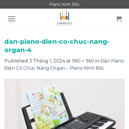
Skip
Piano Kinh Bắc
to
content
dan-piano-dien-co-chuc-nang-
organ-4
Published
3 Tháng 1, 2024
at
960 × 960
in
Đàn Piano
Điện Có Chức Năng Organ – Piano Kinh Bắc