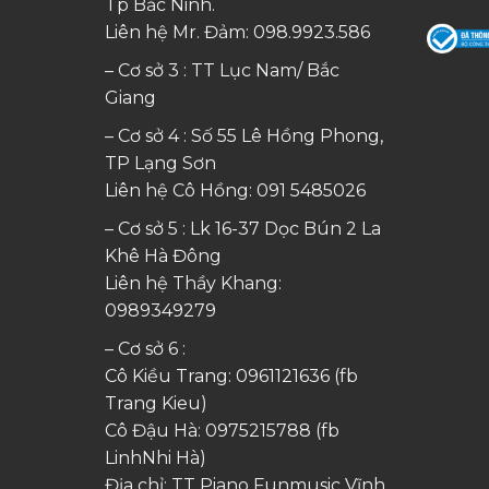
Tp Bắc Ninh.
Liên hệ Mr. Đảm:
098.9923.586
– Cơ sở 3 : TT Lục Nam/ Bắc
Giang
– Cơ sở 4 : Số 55 Lê Hồng Phong,
TP Lạng Sơn
Liên hệ Cô Hồng:
091 5485026
– Cơ sở 5 : Lk 16-37 Dọc Bún 2 La
Khê Hà Đông
Liên hệ Thầy Khang:
0989349279
– Cơ sở 6 :
Cô Kiều Trang:
0961121636
(fb
Trang Kieu)
Cô Đậu Hà:
0975215788
(fb
LinhNhi Hà)
Địa chỉ: TT Piano Funmusic Vĩnh