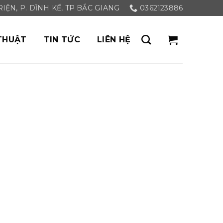
ỆN, P. DĨNH KẾ, TP BẮC GIANG
0362123886
THUẬT
TIN TỨC
LIÊN HỆ