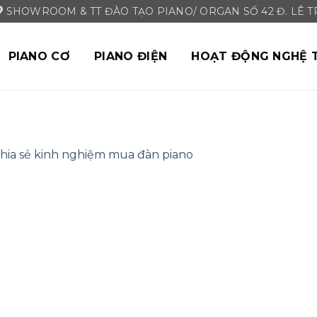
SHOWROOM & TT ĐÀO TẠO PIANO/ ORGAN SỐ 42 Đ. LÊ TRI
PIANO CƠ
PIANO ĐIỆN
HOẠT ĐỘNG NGHỆ 
hia sẻ kinh nghiệm mua đàn piano