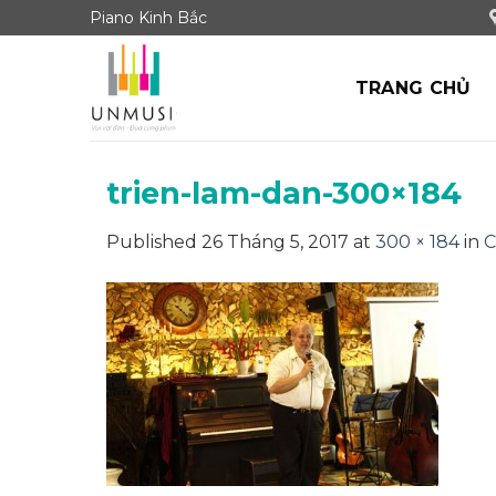
Skip
Piano Kinh Bắc
to
content
TRANG CHỦ
trien-lam-dan-300×184
Published
26 Tháng 5, 2017
at
300 × 184
in
C