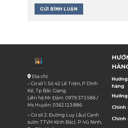
HƯỚ
HÀN
Địa chỉ:
Hướng
– Cơ sở 1: Số 42 Lê Triện, P Dĩnh
hàng
Kế, Tp Bắc Giang
Hướng
Liên hệ:Mr Đảm: 0979.373.586 /
Ms Huyền:
0362.123.886
Chính
– Cơ sở 2: Đường Luy Lâu( Cạnh
Chính 
sườn TTVH Kinh Bắc). P-Vũ Ninh,