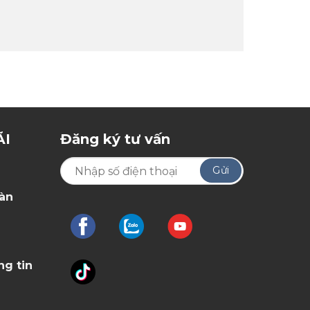
ÃI
Đăng ký tư vấn
oàn
ng tin