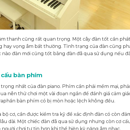
âm thanh cũng rất quan trọng. Một cây đàn tốt cần phát
ếng hay vọng âm bất thường. Tình trạng của đàn cũng ph
úc nào đàn mới cũng tốt bằng đàn đã qua sử dụng nếu đ
 cấu bàn phím
rọng nhất của đàn piano. Phím cần phải mềm mại, phả
ua nên thử chơi một vài đoạn ngắn để đánh giá cảm giá
traphần bàn phím có bị mòn hoặc lệch không đều.
à bộ cơ, cần được kiểm tra kỹ để xác định đàn có còn đả
lâu dài. Một chiếc đàn đã qua sử dụng nhưng còn cơ cấu
 người chơi tự tin hơn khi thể hiện kỹ năng âm nhạc.