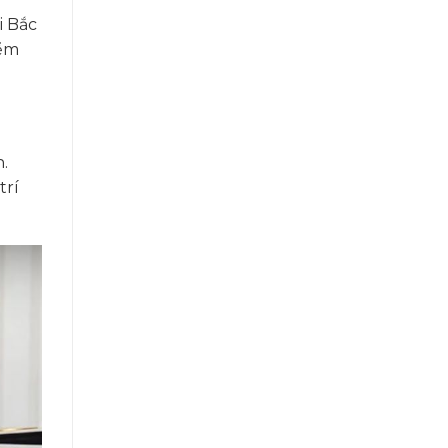
i Bắc
iểm
.
trí