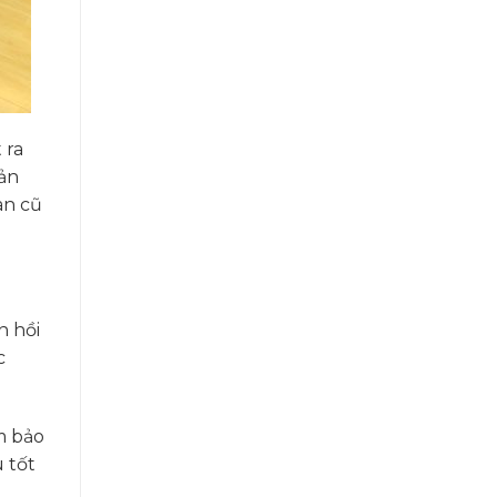
 ra
ản
àn cũ
n hồi
c
m bảo
 tốt