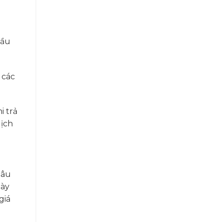
đầu
 các
i trả
dịch
lâu
này
giá