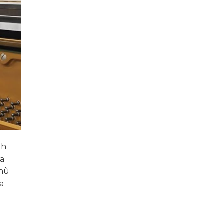
nh
ữa
phù
a