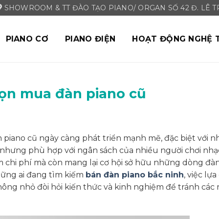
SHOWROOM & TT ĐÀO TẠO PIANO/ ORGAN SỐ 42 Đ. LÊ TRI
PIANO CƠ
PIANO ĐIỆN
HOẠT ĐỘNG NGHỆ 
họn mua đàn piano cũ
piano cũ ngày càng phát triển mạnh mẽ, đặc biệt với n
 nhưng phù hợp với ngân sách của nhiều người chơi nhạc
m chi phí mà còn mang lại cơ hội sở hữu những dòng đà
những ai đang tìm kiếm
bán đàn piano bắc ninh
, việc lự
ng nhỏ đòi hỏi kiến thức và kinh nghiệm để tránh các r