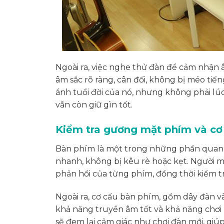
Ngoài ra, việc nghe thử đàn để cảm nhận 
âm sắc rõ ràng, cân đối, không bị méo ti
ánh tuổi đời của nó, nhưng không phải l
vẫn còn giữ gìn tốt.
Kiểm tra gương mặt phím và cơ
Bàn phím là một trong những phần quan t
nhanh, không bị kêu rè hoặc kẹt. Người m
phản hồi của từng phím, đồng thời kiểm 
Ngoài ra, cơ cấu bàn phím, gồm dây đàn v
khả năng truyền âm tốt và khả năng chơi 
sẽ đem lại cảm giác như chơi đàn mới, giúp