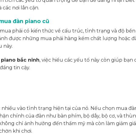
ân tích các yếu tố quan trọng để bạn dễ dàng nhận biết
 các nơi lân cận.
 mua đàn piano cũ
mua phải có kiến thức về cấu trúc, tình trạng và độ bền
 tránh được những mua phải hàng kém chất lượng hoặc đ
u này.
 piano bắc ninh
, việc hiểu các yếu tố này còn giúp bạn 
áng tin cậy.
 nhiều vào tình trạng hiện tại của nó. Nếu chọn mua đàn
hận chính của đàn như bàn phím, bộ dây, bộ cơ, và thù
t không chỉ ảnh hưởng đến thẩm mỹ mà còn làm giảm giá 
chờn khi chơi.