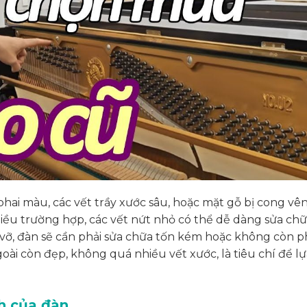
hai màu, các vết trầy xước sâu, hoặc mặt gỗ bị cong vê
iều trường hợp, các vết nứt nhỏ có thể dễ dàng sửa ch
 vỡ, đàn sẽ cần phải sửa chữa tốn kém hoặc không còn 
oài còn đẹp, không quá nhiều vết xước, là tiêu chí để lự
h của đàn