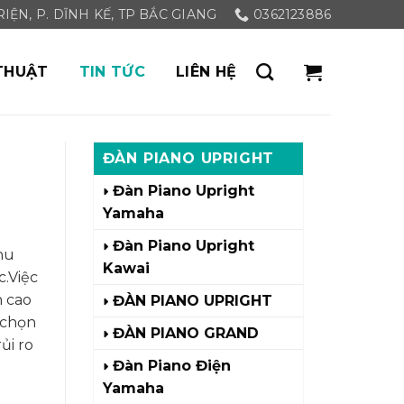
ỆN, P. DĨNH KẾ, TP BẮC GIANG
0362123886
THUẬT
TIN TỨC
LIÊN HỆ
ĐÀN PIANO UPRIGHT
Đàn Piano Upright
Yamaha
Đàn Piano Upright
hu
Kawai
.Việc
n cao
ĐÀN PIANO UPRIGHT
a chọn
ĐÀN PIANO GRAND
ủi ro
Đàn Piano Điện
Yamaha