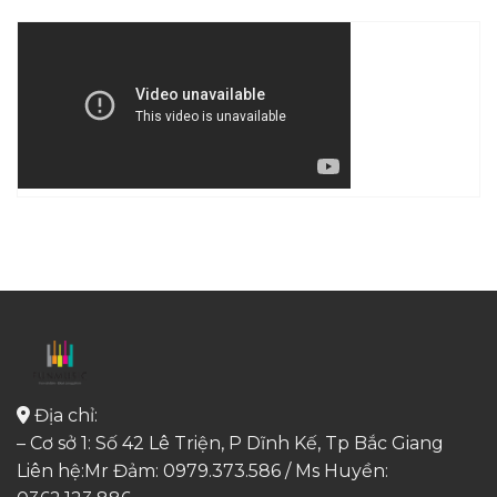
Địa chỉ:
– Cơ sở 1: Số 42 Lê Triện, P Dĩnh Kế, Tp Bắc Giang
Liên hệ:Mr Đảm: 0979.373.586 / Ms Huyền: