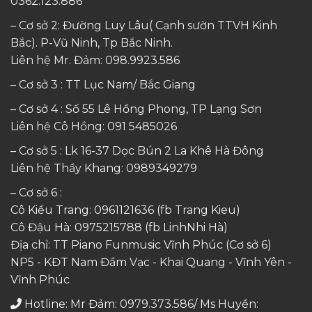
0362.123.886
– Cơ sở 2: Đường Luy Lâu( Cạnh sườn TTVH Kinh
Bắc). P-Vũ Ninh, Tp Bắc Ninh.
Liên hệ Mr. Đảm:
098.9923.586
– Cơ sở 3 : TT Lục Nam/ Bắc Giang
– Cơ sở 4 : Số 55 Lê Hồng Phong, TP Lạng Sơn
Liên hệ Cô Hồng:
091 5485026
– Cơ sở 5 : Lk 16-37 Dọc Bún 2 La Khê Hà Đông
Liên hệ Thầy Khang:
0989349279
– Cơ sở 6 :
Cô Kiều Trang:
0961121636
(fb Trang Kieu)
Cô Đậu Hà:
0975215788
(fb LinhNhi Hà)
Địa chỉ: TT Piano Funmusic Vĩnh Phúc (Cơ sở 6)
NP5 - KĐT Nam Đầm Vạc - Khai Quang - Vĩnh Yên -
Vĩnh Phúc
Hotline: Mr Đảm: 0979.373.586/ Ms Huyền: