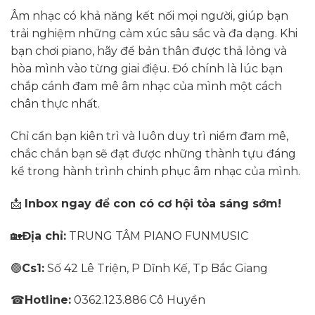
Âm nhạc có khả năng kết nối mọi người, giúp bạn
trải nghiệm những cảm xúc sâu sắc và đa dạng. Khi
bạn chơi piano, hãy để bản thân được thả lỏng và
hòa mình vào từng giai điệu. Đó chính là lúc bạn
chắp cánh đam mê âm nhạc của mình một cách
chân thực nhất.
Chỉ cần bạn kiên trì và luôn duy trì niềm đam mê,
chắc chắn bạn sẽ đạt được những thành tựu đáng
kể trong hành trình chinh phục âm nhạc của mình.
📩
Inbox ngay để con có cơ hội tỏa sáng sớm!
🏡
Địa chỉ:
TRUNG TÂM PIANO FUNMUSIC
🟢
Cs1:
Số 42 Lê Triện, P Dĩnh Kế, Tp Bắc Giang
☎
Hotline:
0362.123.886 Cô Huyền