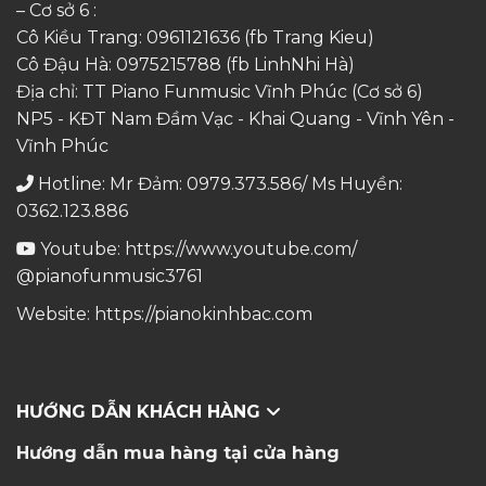
– Cơ sở 6 :
Cô Kiều Trang:
0961121636
(fb Trang Kieu)
Cô Đậu Hà:
0975215788
(fb LinhNhi Hà)
Địa chỉ: TT Piano Funmusic Vĩnh Phúc (Cơ sở 6)
NP5 - KĐT Nam Đầm Vạc - Khai Quang - Vĩnh Yên -
Vĩnh Phúc
Hotline: Mr Đảm: 0979.373.586/ Ms Huyền:
0362.123.886
Youtube:
https://www.youtube.com/
@pianofunmusic3761
Website:
https://pianokinhbac.com
HƯỚNG DẪN KHÁCH HÀNG
Hướng dẫn mua hàng tại cửa hàng