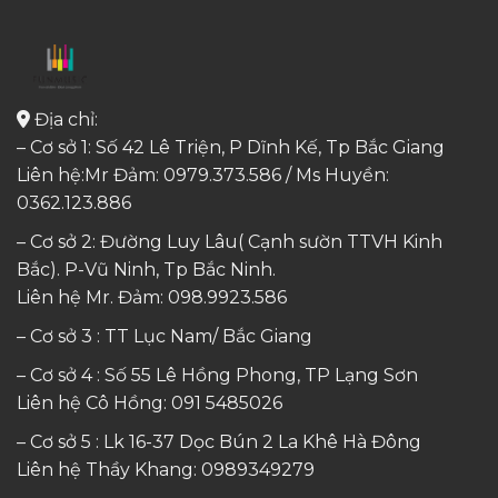
Địa chỉ:
– Cơ sở 1: Số 42 Lê Triện, P Dĩnh Kế, Tp Bắc Giang
Liên hệ:Mr Đảm: 0979.373.586 / Ms Huyền:
0362.123.886
– Cơ sở 2: Đường Luy Lâu( Cạnh sườn TTVH Kinh
Bắc). P-Vũ Ninh, Tp Bắc Ninh.
Liên hệ Mr. Đảm:
098.9923.586
– Cơ sở 3 : TT Lục Nam/ Bắc Giang
– Cơ sở 4 : Số 55 Lê Hồng Phong, TP Lạng Sơn
Liên hệ Cô Hồng:
091 5485026
– Cơ sở 5 : Lk 16-37 Dọc Bún 2 La Khê Hà Đông
Liên hệ Thầy Khang:
0989349279