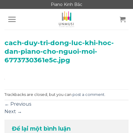
Skip
Piano Kinh Bắc
to
content
cach-duy-tri-dong-luc-khi-hoc-
dan-piano-cho-nguoi-moi-
6773730361e5c.jpg
Trackbacks are closed, but you can
post a comment
.
←
Previous
Next
→
Để lại một bình luận