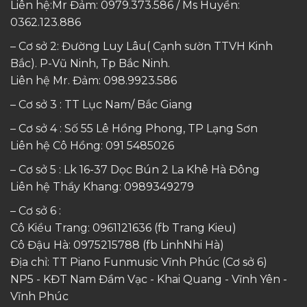
Liên hệ:Mr Đảm: 0979.373.586 / Ms Huyền:
0362.123.886
– Cơ sở 2: Đường Luy Lâu( Cạnh sườn TTVH Kinh
Bắc). P-Vũ Ninh, Tp Bắc Ninh.
Liên hệ Mr. Đảm:
098.9923.586
– Cơ sở 3 : TT Lục Nam/ Bắc Giang
– Cơ sở 4 : Số 55 Lê Hồng Phong, TP Lạng Sơn
Liên hệ Cô Hồng:
091 5485026
– Cơ sở 5 : Lk 16-37 Dọc Bún 2 La Khê Hà Đông
Liên hệ Thầy Khang:
0989349279
– Cơ sở 6 :
Cô Kiều Trang:
0961121636
(fb Trang Kieu)
Cô Đậu Hà:
0975215788
(fb LinhNhi Hà)
Địa chỉ: TT Piano Funmusic Vĩnh Phúc (Cơ sở 6)
NP5 - KĐT Nam Đầm Vạc - Khai Quang - Vĩnh Yên -
Vĩnh Phúc