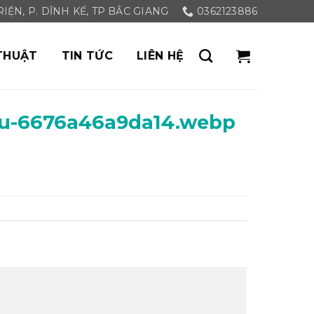
ỆN, P. DĨNH KẾ, TP BẮC GIANG
0362123886
THUẬT
TIN TỨC
LIÊN HỆ
au-6676a46a9da14.webp