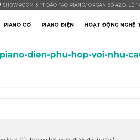
SHOWROOM & TT ĐÀO TẠO PIANO/ ORGAN SỐ 42 Đ. LÊ TRI
PIANO CƠ
PIANO ĐIỆN
HOẠT ĐỘNG NGHỆ 
piano-dien-phu-hop-voi-nhu-c
ng khai.
Các trường bắt buộc được đánh dấu
*