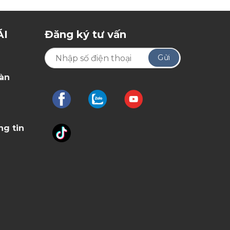
ÃI
Đăng ký tư vấn
oàn
ng tin