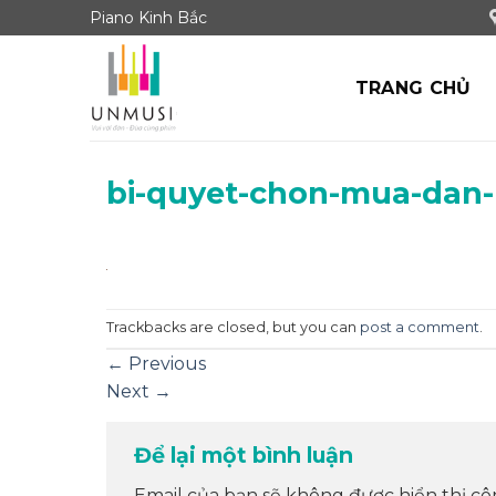
Skip
Piano Kinh Bắc
to
content
TRANG CHỦ
bi-quyet-chon-mua-dan-
Trackbacks are closed, but you can
post a comment
.
←
Previous
Next
→
Để lại một bình luận
Email của bạn sẽ không được hiển thị cô