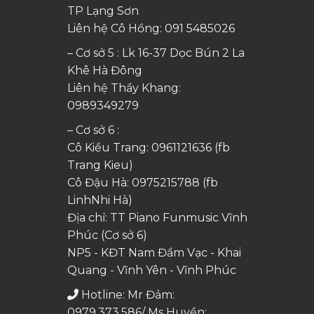
TP Lạng Sơn
Liên hệ Cô Hồng:
091 5485026
– Cơ sở 5 : Lk 16-37 Dọc Bún 2 La
Khê Hà Đông
Liên hệ Thầy Khang:
0989349279
– Cơ sở 6 :
Cô Kiều Trang:
0961121636
(fb
Trang Kieu)
Cô Đậu Hà:
0975215788
(fb
LinhNhi Hà)
Địa chỉ: TT Piano Funmusic Vĩnh
Phúc (Cơ sở 6)
NP5 - KĐT Nam Đầm Vạc - Khai
Quang - Vĩnh Yên - Vĩnh Phúc
Hotline: Mr Đảm:
0979.373.586/ Ms Huyền: