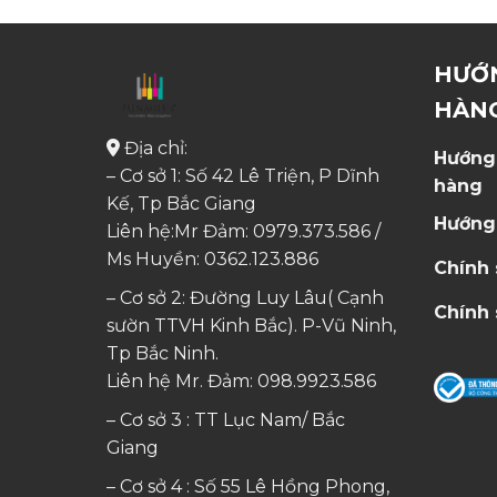
HƯỚ
HÀN
Địa chỉ:
Hướng
– Cơ sở 1: Số 42 Lê Triện, P Dĩnh
hàng
Kế, Tp Bắc Giang
Hướng
Liên hệ:Mr Đảm: 0979.373.586 /
Ms Huyền:
0362.123.886
Chính
– Cơ sở 2: Đường Luy Lâu( Cạnh
Chính 
sườn TTVH Kinh Bắc). P-Vũ Ninh,
Tp Bắc Ninh.
Liên hệ Mr. Đảm:
098.9923.586
– Cơ sở 3 : TT Lục Nam/ Bắc
Giang
– Cơ sở 4 : Số 55 Lê Hồng Phong,