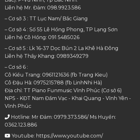
Liên hệ Mr. Đảm:
098.9923.586
– Cơ sở 3 : TT Lục Nam/ Bắc Giang
– Cơ sở 4 : Số 55 Lê Hồng Phong, TP Lạng Sơn
Liên hệ Cô Hồng:
091 5485026
– Cơ sở 5 : Lk 16-37 Dọc Bún 2 La Khê Hà Đông
Liên hệ Thầy Khang:
0989349279
– Cơ sở 6 :
Cô Kiều Trang:
0961121636
(fb Trang Kieu)
Cô Đậu Hà:
0975215788
(fb LinhNhi Hà)
Địa chỉ: TT Piano Funmusic Vĩnh Phúc (Cơ sở 6)
NP5 - KĐT Nam Đầm Vạc - Khai Quang - Vĩnh Yên -
Vĩnh Phúc
Hotline: Mr Đảm: 0979.373.586/ Ms Huyền:
0362.123.886
Youtube:
https://www.youtube.com/