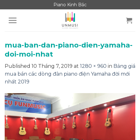
Skip
Piano Kinh Bắc
to
content
mua-ban-dan-piano-dien-yamaha-
doi-moi-nhat
Published
10 Tháng 7, 2019
at
1280 × 960
in
Bảng giá
mua bán các dòng đàn piano điện Yamaha đời mới
nhất 2019