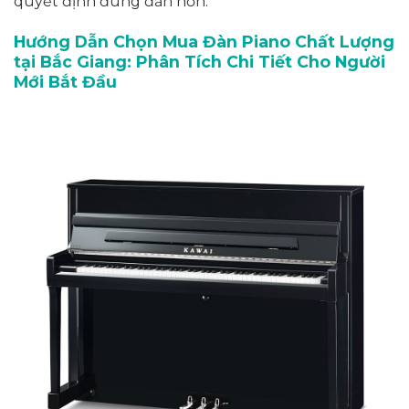
quyết định đúng đắn hơn.
Hướng Dẫn Chọn Mua Đàn Piano Chất Lượng
tại Bắc Giang: Phân Tích Chi Tiết Cho Người
Mới Bắt Đầu