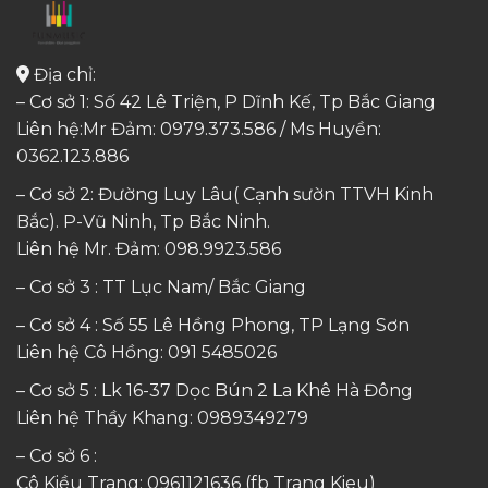
Địa chỉ:
– Cơ sở 1: Số 42 Lê Triện, P Dĩnh Kế, Tp Bắc Giang
Liên hệ:Mr Đảm: 0979.373.586 / Ms Huyền:
0362.123.886
– Cơ sở 2: Đường Luy Lâu( Cạnh sườn TTVH Kinh
Bắc). P-Vũ Ninh, Tp Bắc Ninh.
Liên hệ Mr. Đảm:
098.9923.586
– Cơ sở 3 : TT Lục Nam/ Bắc Giang
– Cơ sở 4 : Số 55 Lê Hồng Phong, TP Lạng Sơn
Liên hệ Cô Hồng:
091 5485026
– Cơ sở 5 : Lk 16-37 Dọc Bún 2 La Khê Hà Đông
Liên hệ Thầy Khang:
0989349279
– Cơ sở 6 :
Cô Kiều Trang:
0961121636
(fb Trang Kieu)