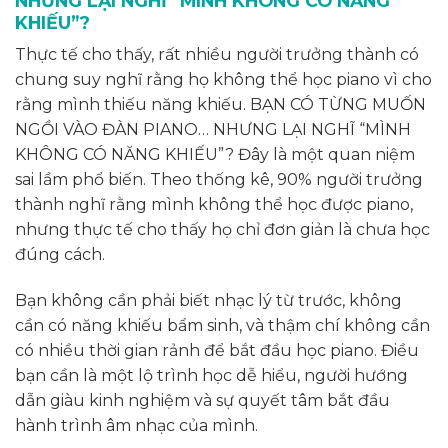
NHƯNG LẠI NGHĨ “MÌNH KHÔNG CÓ NĂNG
KHIẾU”?
Thực tế cho thấy, rất nhiều người trưởng thành có
chung suy nghĩ rằng họ không thể học piano vì cho
rằng mình thiếu năng khiếu. BẠN CÓ TỪNG MUỐN
NGỒI VÀO ĐÀN PIANO… NHƯNG LẠI NGHĨ “MÌNH
KHÔNG CÓ NĂNG KHIẾU”? Đây là một quan niệm
sai lầm phổ biến. Theo thống kê, 90% người trưởng
thành nghĩ rằng mình không thể học được piano,
nhưng thực tế cho thấy họ chỉ đơn giản là chưa học
đúng cách.
Bạn không cần phải biết nhạc lý từ trước, không
cần có năng khiếu bẩm sinh, và thậm chí không cần
có nhiều thời gian rảnh để bắt đầu học piano. Điều
bạn cần là một lộ trình học dễ hiểu, người hướng
dẫn giàu kinh nghiệm và sự quyết tâm bắt đầu
hành trình âm nhạc của mình.