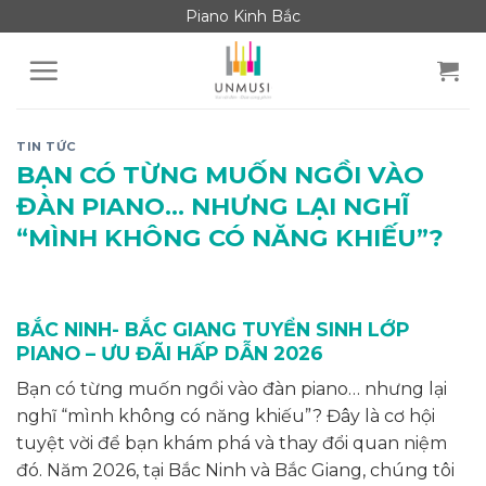
Skip
Piano Kinh Bắc
to
content
TIN TỨC
BẠN CÓ TỪNG MUỐN NGỒI VÀO
ĐÀN PIANO… NHƯNG LẠI NGHĨ
“MÌNH KHÔNG CÓ NĂNG KHIẾU”?
BẮC NINH- BẮC GIANG TUYỂN SINH LỚP
PIANO – ƯU ĐÃI HẤP DẪN 2026
Bạn có từng muốn ngồi vào đàn piano… nhưng lại
nghĩ “mình không có năng khiếu”? Đây là cơ hội
tuyệt vời để bạn khám phá và thay đổi quan niệm
đó. Năm 2026, tại Bắc Ninh và Bắc Giang, chúng tôi