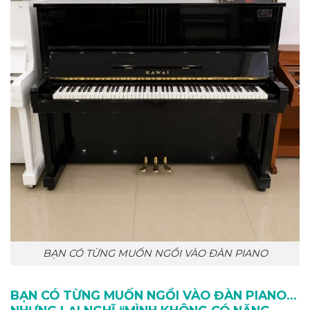
BẠN CÓ TỪNG MUỐN NGỒI VÀO ĐÀN PIANO
BẠN CÓ TỪNG MUỐN NGỒI VÀO ĐÀN PIANO…