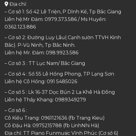
Địa chỉ:
– Cơ sở 1: Số 42 Lê Triện, P Dĩnh Kế, Tp Bắc Giang
Liên hệ:Mr Đảm: 0979.373.586 / Ms Huyền:
0362.123.886
– Cơ sở 2: Đường Luy Lâu( Cạnh sườn TTVH Kinh
Bắc). P-Vũ Ninh, Tp Bắc Ninh.
Liên hệ Mr. Đảm:
098.9923.586
– Cơ sở 3 : TT Lục Nam/ Bắc Giang
– Cơ sở 4 : Số 55 Lê Hồng Phong, TP Lạng Sơn
Liên hệ Cô Hồng:
091 5485026
– Cơ sở 5 : Lk 16-37 Dọc Bún 2 La Khê Hà Đông
Liên hệ Thầy Khang:
0989349279
– Cơ sở 6 :
Cô Kiều Trang:
0961121636
(fb Trang Kieu)
Cô Đậu Hà:
0975215788
(fb LinhNhi Hà)
Địa chỉ: TT Piano Funmusic Vĩnh Phúc (Cơ sở 6)