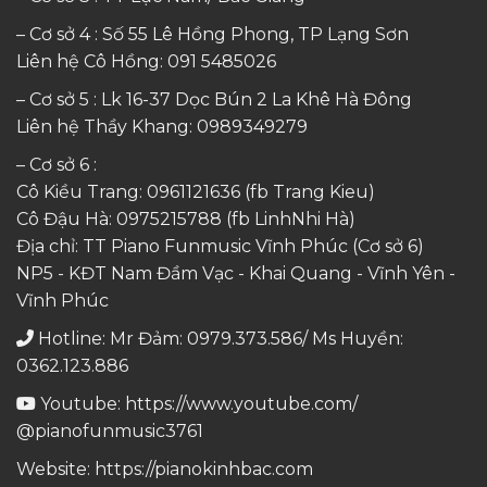
– Cơ sở 4 : Số 55 Lê Hồng Phong, TP Lạng Sơn
Liên hệ Cô Hồng:
091 5485026
– Cơ sở 5 : Lk 16-37 Dọc Bún 2 La Khê Hà Đông
Liên hệ Thầy Khang:
0989349279
– Cơ sở 6 :
Cô Kiều Trang:
0961121636
(fb Trang Kieu)
Cô Đậu Hà:
0975215788
(fb LinhNhi Hà)
Địa chỉ: TT Piano Funmusic Vĩnh Phúc (Cơ sở 6)
NP5 - KĐT Nam Đầm Vạc - Khai Quang - Vĩnh Yên -
Vĩnh Phúc
Hotline: Mr Đảm: 0979.373.586/ Ms Huyền:
0362.123.886
Youtube:
https://www.youtube.com/
@pianofunmusic3761
Website:
https://pianokinhbac.com