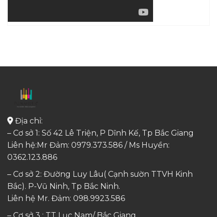
Địa chỉ:
– Cơ sở 1: Số 42 Lê Triện, P Dĩnh Kế, Tp Bắc Giang
Liên hệ:Mr Đảm: 0979.373.586 / Ms Huyền:
0362.123.886
– Cơ sở 2: Đường Luy Lâu( Cạnh sườn TTVH Kinh
Bắc). P-Vũ Ninh, Tp Bắc Ninh.
Liên hệ Mr. Đảm:
098.9923.586
– Cơ sở 3 : TT Lục Nam/ Bắc Giang