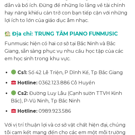
dẫn và bổ ích. Đừng để những lo lắng về tài chính
hay năng khiếu cản trở con bạn tiếp cận với những
lợi ích to lớn của giáo dục âm nhạc.
Địa chỉ: TRUNG TÂM PIANO FUNMUSIC
Funmusic hiện có hai cơ sở tại Bắc Ninh và Bắc
Giang, sẵn sàng phục vụ nhu cầu học tập của các
em học sinh trong khu vực.
Cs1:
Số 42 Lê Triện, P Dĩnh Kế, Tp Bắc Giang
Hotline:
0362.123.886 Cô Huyền
Cs2:
Đường Luy Lâu (Cạnh sườn TTVH Kinh
Bắc), P-Vũ Ninh, Tp Bắc Ninh
Hotline:
0989.923.586
Với vị trí thuận lợi và cơ sở vật chất hiện đại, chúng
tôi cam kết mang đến cho các em một môi trường