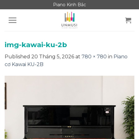
Skip
Piano Kinh Bắc
to
content
img-kawai-ku-2b
Published
20 Tháng 5, 2026
at
780 × 780
in
Piano
cơ Kawai KU-2B