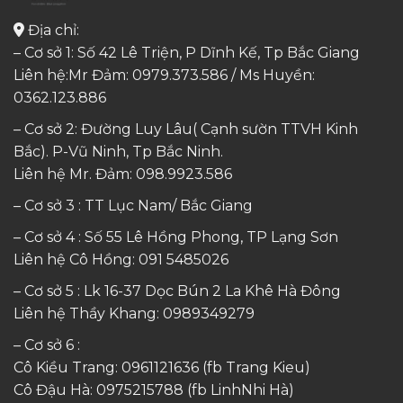
Địa chỉ:
– Cơ sở 1: Số 42 Lê Triện, P Dĩnh Kế, Tp Bắc Giang
Liên hệ:Mr Đảm: 0979.373.586 / Ms Huyền:
0362.123.886
– Cơ sở 2: Đường Luy Lâu( Cạnh sườn TTVH Kinh
Bắc). P-Vũ Ninh, Tp Bắc Ninh.
Liên hệ Mr. Đảm:
098.9923.586
– Cơ sở 3 : TT Lục Nam/ Bắc Giang
– Cơ sở 4 : Số 55 Lê Hồng Phong, TP Lạng Sơn
Liên hệ Cô Hồng:
091 5485026
– Cơ sở 5 : Lk 16-37 Dọc Bún 2 La Khê Hà Đông
Liên hệ Thầy Khang:
0989349279
– Cơ sở 6 :
Cô Kiều Trang:
0961121636
(fb Trang Kieu)
Cô Đậu Hà:
0975215788
(fb LinhNhi Hà)