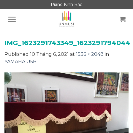
Skip
Piano Kinh Bắc
to
content
IMG_1623291743349_1623291794044
Published
10 Tháng 6, 2021
at
1536 × 2048
in
YAMAHA U5B