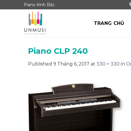
Skip
Piano Kinh Bắc
to
content
TRANG CHỦ
Piano CLP 240
Published
9 Tháng 6, 2017
at
330 × 330
in
O