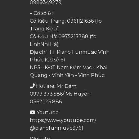
0989349279
– Cơ sở 6 :
Cô Kiều Trang:
0961121636
(fb
Trang Kieu)
Cô Đậu Hà:
0975215788
(fb
LinhNhi Hà)
Địa chỉ: TT Piano Funmusic Vĩnh
Phúc (Cơ sở 6)
NP5 - KĐT Nam Đầm Vạc - Khai
Quang - Vĩnh Yên - Vĩnh Phúc
Hotline: Mr Đảm:
0979.373.586/ Ms Huyền:
0362.123.886
Youtube:
https://www.youtube.com/
@pianofunmusic3761
Website: