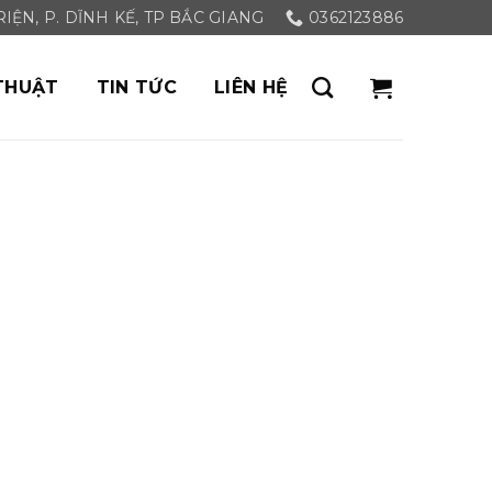
ỆN, P. DĨNH KẾ, TP BẮC GIANG
0362123886
THUẬT
TIN TỨC
LIÊN HỆ