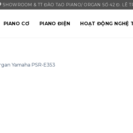
SHOWROOM & TT ĐÀO TẠO PIANO/ ORGAN SỐ 42 Đ. LÊ TRI
PIANO CƠ
PIANO ĐIỆN
HOẠT ĐỘNG NGHỆ 
rgan Yamaha PSR-E353