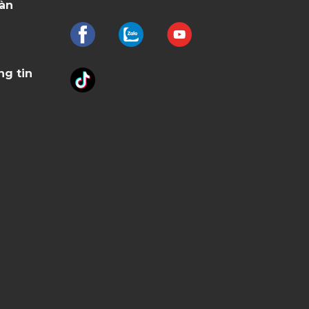
oàn
ng tin