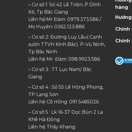
– Cơ sở 1: Số 42 Lê Triện, P Dĩnh
hàng
Kế, Tp Bắc Giang
Hướng
Liên hệ:Mr Đảm: 0979.373.586 /
Ms Huyền:
0362.123.886
Chính
– Cơ sở 2: Đường Luy Lâu( Cạnh
Chính 
sườn TTVH Kinh Bắc). P-Vũ Ninh,
Tp Bắc Ninh.
Liên hệ Mr. Đảm:
098.9923.586
– Cơ sở 3 : TT Lục Nam/ Bắc
Giang
– Cơ sở 4 : Số 55 Lê Hồng Phong,
TP Lạng Sơn
Liên hệ Cô Hồng:
091 5485026
– Cơ sở 5 : Lk 16-37 Dọc Bún 2 La
Khê Hà Đông
Liên hệ Thầy Khang: