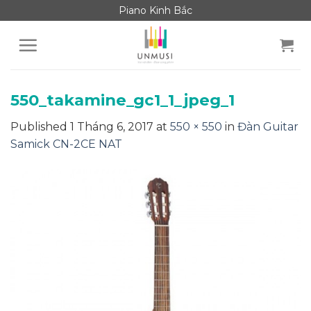
Skip
Piano Kinh Bắc
to
content
550_takamine_gc1_1_jpeg_1
Published
1 Tháng 6, 2017
at
550 × 550
in
Đàn Guitar
Samick CN-2CE NAT