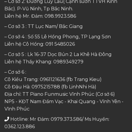
– Cơ sở 2: Đường Luy Lâu( Cạnh sườn TTVH Kinh
Bắc). P-Vũ Ninh, Tp Bắc Ninh.
Liên hệ Mr. Đảm:
098.9923.586
– Cơ sở 3 : TT Lục Nam/ Bắc Giang
– Cơ sở 4 : Số 55 Lê Hồng Phong, TP Lạng Sơn
Liên hệ Cô Hồng:
091 5485026
– Cơ sở 5 : Lk 16-37 Dọc Bún 2 La Khê Hà Đông
Liên hệ Thầy Khang:
0989349279
– Cơ sở 6 :
Cô Kiều Trang:
0961121636
(fb Trang Kieu)
Cô Đậu Hà:
0975215788
(fb LinhNhi Hà)
Địa chỉ: TT Piano Funmusic Vĩnh Phúc (Cơ sở 6)
NP5 - KĐT Nam Đầm Vạc - Khai Quang - Vĩnh Yên -
Vĩnh Phúc
Hotline: Mr Đảm: 0979.373.586/ Ms Huyền:
0362.123.886