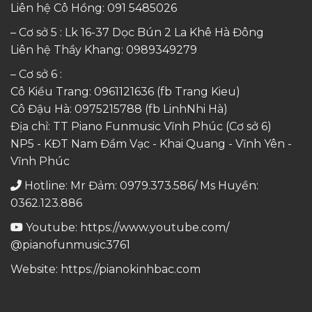
Liên hệ Cô Hồng:
091 5485026
– Cơ sở 5 : Lk 16-37 Dọc Bún 2 La Khê Hà Đông
Liên hệ Thầy Khang:
0989349279
– Cơ sở 6 :
Cô Kiều Trang:
0961121636
(fb Trang Kieu)
Cô Đậu Hà:
0975215788
(fb LinhNhi Hà)
Địa chỉ: TT Piano Funmusic Vĩnh Phúc (Cơ sở 6)
NP5 - KĐT Nam Đầm Vạc - Khai Quang - Vĩnh Yên -
Vĩnh Phúc
Hotline: Mr Đảm: 0979.373.586/ Ms Huyền:
0362.123.886
Youtube:
https://www.youtube.com/
@pianofunmusic3761
Website:
https://pianokinhbac.com