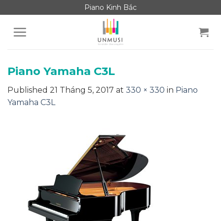
Skip
Piano Kinh Bắc
to
content
Piano Yamaha C3L
Published
21 Tháng 5, 2017
at
330 × 330
in
Piano
Yamaha C3L