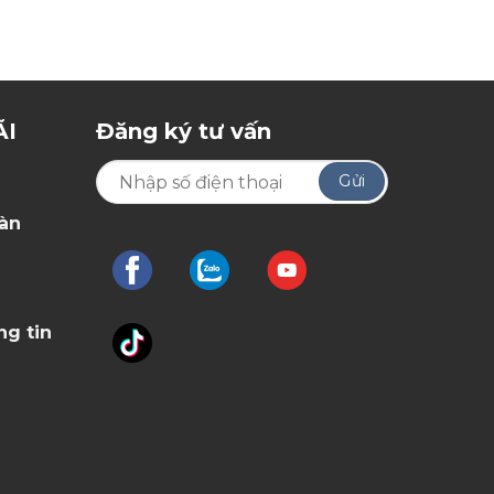
ÃI
Đăng ký tư vấn
oàn
ng tin