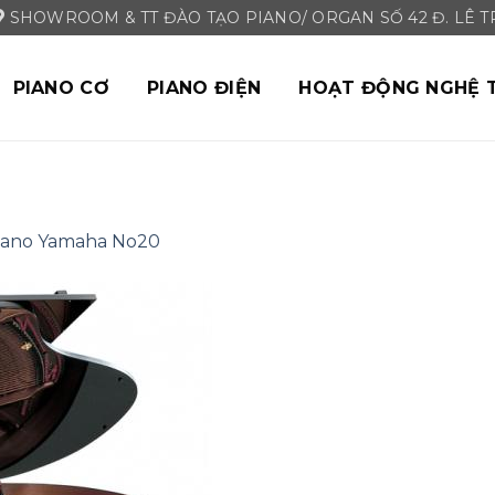
SHOWROOM & TT ĐÀO TẠO PIANO/ ORGAN SỐ 42 Đ. LÊ TRI
PIANO CƠ
PIANO ĐIỆN
HOẠT ĐỘNG NGHỆ 
iano Yamaha No20