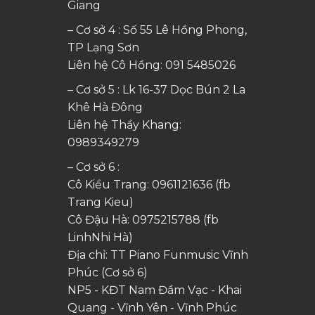
Giang
– Cơ sở 4 : Số 55 Lê Hồng Phong,
TP Lạng Sơn
Liên hệ Cô Hồng:
091 5485026
– Cơ sở 5 : Lk 16-37 Dọc Bún 2 La
Khê Hà Đông
Liên hệ Thầy Khang:
0989349279
– Cơ sở 6 :
Cô Kiều Trang:
0961121636
(fb
Trang Kieu)
Cô Đậu Hà:
0975215788
(fb
LinhNhi Hà)
Địa chỉ: TT Piano Funmusic Vĩnh
Phúc (Cơ sở 6)
NP5 - KĐT Nam Đầm Vạc - Khai
Quang - Vĩnh Yên - Vĩnh Phúc