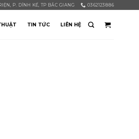
ỆN, P. DĨNH KẾ, TP BẮC GIANG
0362123886
THUẬT
TIN TỨC
LIÊN HỆ