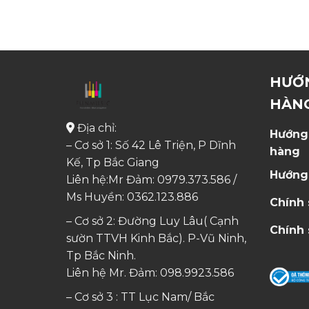
HƯỚ
HÀN
Địa chỉ:
Hướng
– Cơ sở 1: Số 42 Lê Triện, P Dĩnh
hàng
Kế, Tp Bắc Giang
Hướng
Liên hệ:Mr Đảm: 0979.373.586 /
Ms Huyền:
0362.123.886
Chính
– Cơ sở 2: Đường Luy Lâu( Cạnh
Chính 
sườn TTVH Kinh Bắc). P-Vũ Ninh,
Tp Bắc Ninh.
Liên hệ Mr. Đảm:
098.9923.586
– Cơ sở 3 : TT Lục Nam/ Bắc