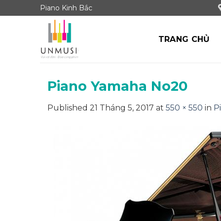
Skip
Piano Kinh Bắc
to
content
TRANG CHỦ
Piano Yamaha No20
Published
21 Tháng 5, 2017
at
550 × 550
in
P