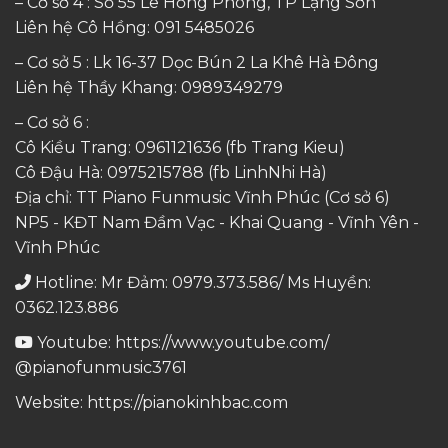
– Cơ sở 4 : Số 55 Lê Hồng Phong, TP Lạng Sơn
Liên hệ Cô Hồng:
091 5485026
– Cơ sở 5 : Lk 16-37 Dọc Bún 2 La Khê Hà Đông
Liên hệ Thầy Khang:
0989349279
– Cơ sở 6 :
Cô Kiều Trang:
0961121636
(fb Trang Kieu)
Cô Đậu Hà:
0975215788
(fb LinhNhi Hà)
Địa chỉ: TT Piano Funmusic Vĩnh Phúc (Cơ sở 6)
NP5 - KĐT Nam Đầm Vạc - Khai Quang - Vĩnh Yên -
Vĩnh Phúc
Hotline: Mr Đảm: 0979.373.586/ Ms Huyền:
0362.123.886
Youtube:
https://www.youtube.com/
@pianofunmusic3761
Website:
https://pianokinhbac.com