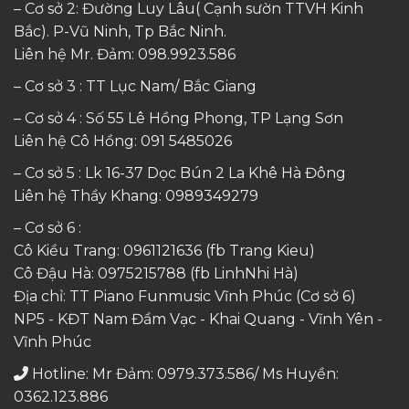
– Cơ sở 2: Đường Luy Lâu( Cạnh sườn TTVH Kinh
Bắc). P-Vũ Ninh, Tp Bắc Ninh.
Liên hệ Mr. Đảm:
098.9923.586
– Cơ sở 3 : TT Lục Nam/ Bắc Giang
– Cơ sở 4 : Số 55 Lê Hồng Phong, TP Lạng Sơn
Liên hệ Cô Hồng:
091 5485026
– Cơ sở 5 : Lk 16-37 Dọc Bún 2 La Khê Hà Đông
Liên hệ Thầy Khang:
0989349279
– Cơ sở 6 :
Cô Kiều Trang:
0961121636
(fb Trang Kieu)
Cô Đậu Hà:
0975215788
(fb LinhNhi Hà)
Địa chỉ: TT Piano Funmusic Vĩnh Phúc (Cơ sở 6)
NP5 - KĐT Nam Đầm Vạc - Khai Quang - Vĩnh Yên -
Vĩnh Phúc
Hotline: Mr Đảm: 0979.373.586/ Ms Huyền:
0362.123.886