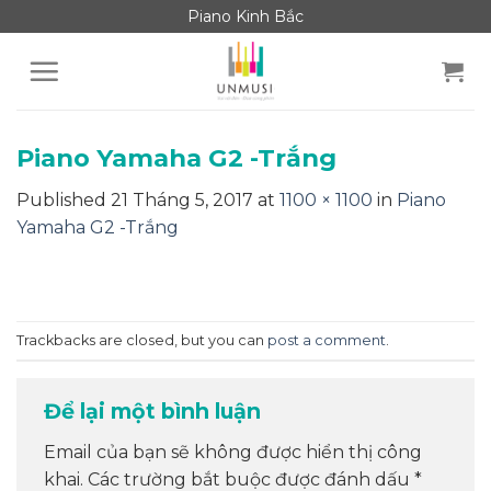
Skip
Piano Kinh Bắc
to
content
Piano Yamaha G2 -Trắng
Published
21 Tháng 5, 2017
at
1100 × 1100
in
Piano
Yamaha G2 -Trắng
Trackbacks are closed, but you can
post a comment
.
Để lại một bình luận
Email của bạn sẽ không được hiển thị công
khai.
Các trường bắt buộc được đánh dấu
*