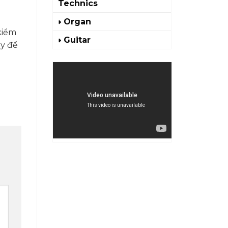
Technics
Organ
kiểm
Guitar
y để