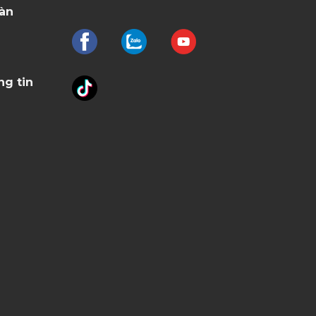
oàn
ng tin