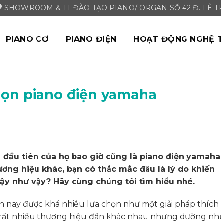
SHOWROOM & TT ĐÀO TẠO PIANO/ ORGAN SỐ 42 Đ. LÊ TRI
PIANO CƠ
PIANO ĐIỆN
HOẠT ĐỘNG NGHỆ 
chọn piano điện yamaha
n đầu tiên của họ bao giờ cũng là piano điện yamaha
ng hiệu khác, bạn có thắc mắc đâu là lý do khiến
cậy như vậy? Hãy cùng chúng tôi tìm hiểu nhé.
iện nay được khá nhiều lựa chọn như một giải pháp thích
có rất nhiều thương hiệu đần khác nhau nhưng dường nh