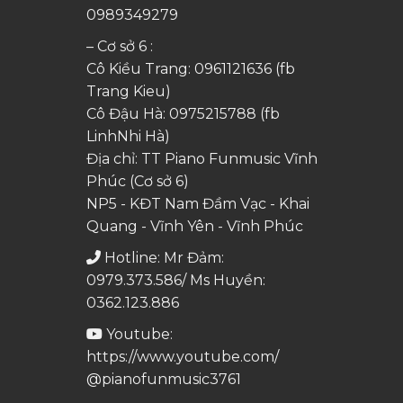
0989349279
– Cơ sở 6 :
Cô Kiều Trang:
0961121636
(fb
Trang Kieu)
Cô Đậu Hà:
0975215788
(fb
LinhNhi Hà)
Địa chỉ: TT Piano Funmusic Vĩnh
Phúc (Cơ sở 6)
NP5 - KĐT Nam Đầm Vạc - Khai
Quang - Vĩnh Yên - Vĩnh Phúc
Hotline: Mr Đảm:
0979.373.586/ Ms Huyền:
0362.123.886
Youtube:
https://www.youtube.com/
@pianofunmusic3761