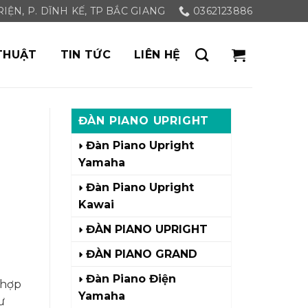
ỆN, P. DĨNH KẾ, TP BẮC GIANG
0362123886
THUẬT
TIN TỨC
LIÊN HỆ
ĐÀN PIANO UPRIGHT
Đàn Piano Upright
Yamaha
Đàn Piano Upright
Kawai
ĐÀN PIANO UPRIGHT
ĐÀN PIANO GRAND
Đàn Piano Điện
 hợp
Yamaha
ư