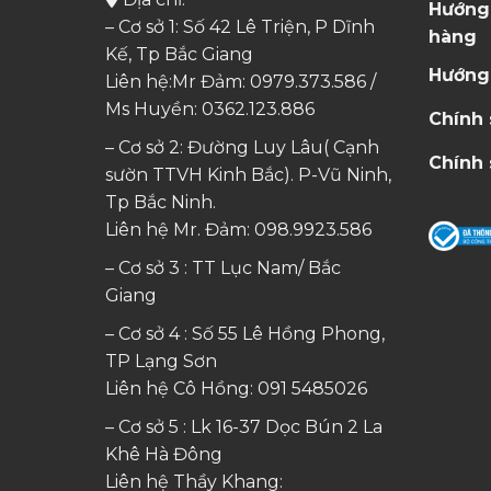
Hướng
– Cơ sở 1: Số 42 Lê Triện, P Dĩnh
hàng
Kế, Tp Bắc Giang
Hướng
Liên hệ:Mr Đảm: 0979.373.586 /
Ms Huyền:
0362.123.886
Chính
– Cơ sở 2: Đường Luy Lâu( Cạnh
Chính 
sườn TTVH Kinh Bắc). P-Vũ Ninh,
Tp Bắc Ninh.
Liên hệ Mr. Đảm:
098.9923.586
– Cơ sở 3 : TT Lục Nam/ Bắc
Giang
– Cơ sở 4 : Số 55 Lê Hồng Phong,
TP Lạng Sơn
Liên hệ Cô Hồng:
091 5485026
– Cơ sở 5 : Lk 16-37 Dọc Bún 2 La
Khê Hà Đông
Liên hệ Thầy Khang: