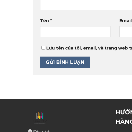
Tên
*
Emai
Lưu tên của tôi, email, và trang web t
HƯỚ
HÀN
Địa chỉ: