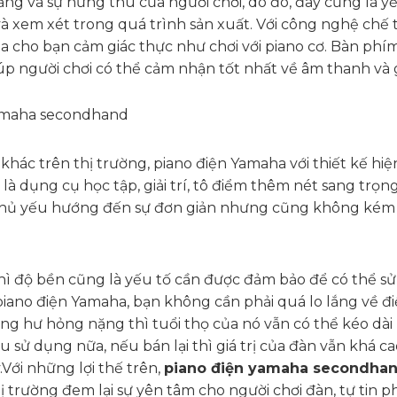
g và sự hứng thú của người chơi, do đó, đây cũng là yế
 xem xét trong quá trình sản xuất. Với công nghệ chế 
 cho bạn cảm giác thực như chơi với piano cơ. Bàn phí
 người chơi có thể cảm nhận tốt nhất về âm thanh và g
c trên thị trường, piano điện Yamaha với thiết kế hiện
à dụng cụ học tập, giải trí, tô điểm thêm nét sang trọn
 chủ yếu hướng đến sự đơn giản nhưng cũng không kém
hì độ bền cũng là yếu tố cần được đảm bảo để có thể sử
 piano điện Yamaha, bạn không cần phải quá lo lắng về đ
g hư hỏng nặng thì tuổi thọ của nó vẫn có thể kéo dài 
 sử dụng nữa, nếu bán lại thì giá trị của đàn vẫn khá ca
Với những lợi thế trên,
piano điện yamaha secondha
ị trường đem lại sự yên tâm cho người chơi đàn, tự tin p