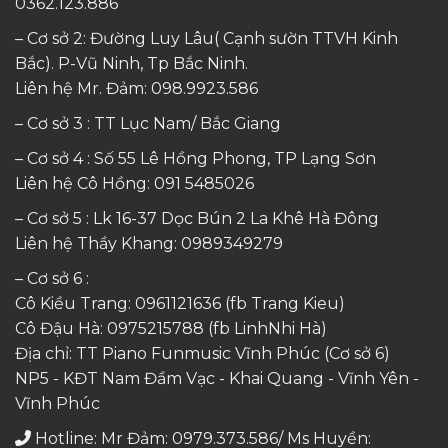
0362.123.886
– Cơ sở 2: Đường Luy Lâu( Cạnh sườn TTVH Kinh
Bắc). P-Vũ Ninh, Tp Bắc Ninh.
Liên hệ Mr. Đảm:
098.9923.586
– Cơ sở 3 : TT Lục Nam/ Bắc Giang
– Cơ sở 4 : Số 55 Lê Hồng Phong, TP Lạng Sơn
Liên hệ Cô Hồng:
091 5485026
– Cơ sở 5 : Lk 16-37 Dọc Bún 2 La Khê Hà Đông
Liên hệ Thầy Khang:
0989349279
– Cơ sở 6 :
Cô Kiều Trang:
0961121636
(fb Trang Kieu)
Cô Đậu Hà:
0975215788
(fb LinhNhi Hà)
Địa chỉ: TT Piano Funmusic Vĩnh Phúc (Cơ sở 6)
NP5 - KĐT Nam Đầm Vạc - Khai Quang - Vĩnh Yên -
Vĩnh Phúc
Hotline: Mr Đảm: 0979.373.586/ Ms Huyền: