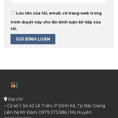
Lưu tên của tôi, email, và trang web trong
trình duyệt này cho lần bình luận kế tiếp của
tôi.
Địa chỉ:
– Cơ sở 1: Số 42 Lê Triện, P Dĩnh Kế, Tp Bắc Giang
Liên hệ:Mr Đảm: 0979.373.586 / Ms Huyền: