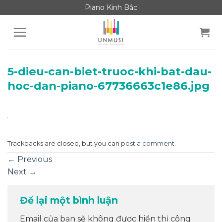
Skip
Piano Kinh Bắc
to
content
5-dieu-can-biet-truoc-khi-bat-dau-
hoc-dan-piano-67736663c1e86.jpg
Trackbacks are closed, but you can
post a comment
.
←
Previous
Next
→
Để lại một bình luận
Email của bạn sẽ không được hiển thị công