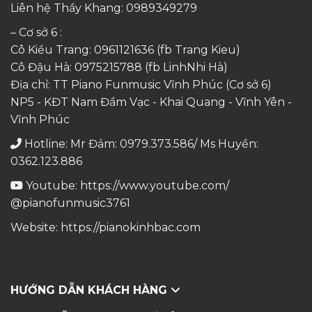
Liên hệ Thầy Khang:
0989349279
– Cơ sở 6 :
Cô Kiều Trang:
0961121636
(fb Trang Kieu)
Cô Đậu Hà:
0975215788
(fb LinhNhi Hà)
Địa chỉ: TT Piano Funmusic Vĩnh Phúc (Cơ sở 6)
NP5 - KĐT Nam Đầm Vạc - Khai Quang - Vĩnh Yên -
Vĩnh Phúc
Hotline: Mr Đảm: 0979.373.586/ Ms Huyền:
0362.123.886
Youtube:
https://www.youtube.com/
@pianofunmusic3761
Website:
https://pianokinhbac.com
HƯỚNG DẪN KHÁCH HÀNG