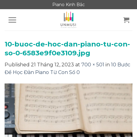
Skip
Piano Kinh Bắc
to
content
10-buoc-de-hoc-dan-piano-tu-con-
so-0-6583e9f0e3109.jpg
Published
21 Tháng 12, 2023
at
700 × 501
in
10 Bước
Để Học Đàn Piano Từ Con Số 0