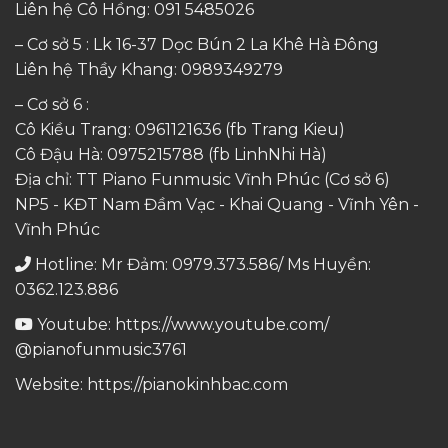
Liên hệ Cô Hồng:
091 5485026
– Cơ sở 5 : Lk 16-37 Dọc Bún 2 La Khê Hà Đông
Liên hệ Thầy Khang:
0989349279
– Cơ sở 6 :
Cô Kiều Trang:
0961121636
(fb Trang Kieu)
Cô Đậu Hà:
0975215788
(fb LinhNhi Hà)
Địa chỉ: TT Piano Funmusic Vĩnh Phúc (Cơ sở 6)
NP5 - KĐT Nam Đầm Vạc - Khai Quang - Vĩnh Yên -
Vĩnh Phúc
Hotline: Mr Đảm: 0979.373.586/ Ms Huyền:
0362.123.886
Youtube:
https://www.youtube.com/
@pianofunmusic3761
Website:
https://pianokinhbac.com