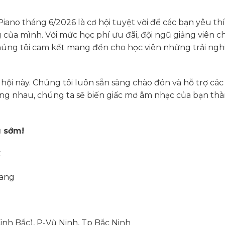
iano tháng 6/2026 là cơ hội tuyệt vời để các bạn yêu th
g của mình. Với mức học phí ưu đãi, đội ngũ giảng viên c
úng tôi cam kết mang đến cho học viên những trải ng
hội này. Chúng tôi luôn sẵn sàng chào đón và hỗ trợ các
ng nhau, chúng ta sẽ biến giấc mơ âm nhạc của bạn th
g sớm!
C
iang
h Bắc), P-Vũ Ninh, Tp Bắc Ninh