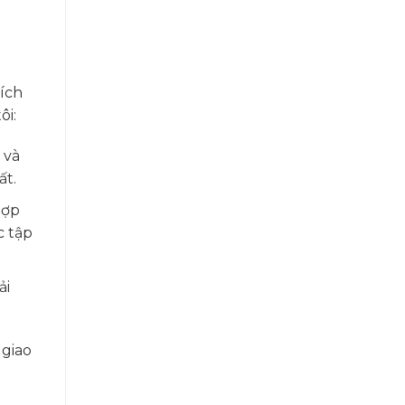
ích
ôi:
 và
ất.
hợp
c tập
ải
 giao