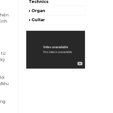
Technics
Organ
thiện
Guitar
rình
 từ
 kỹ
lợi
 điều
ăng