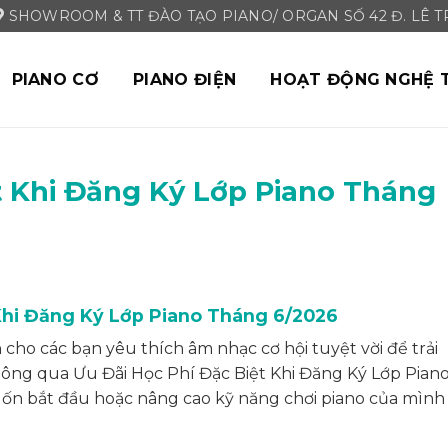
SHOWROOM & TT ĐÀO TẠO PIANO/ ORGAN SỐ 42 Đ. LÊ TRI
PIANO CƠ
PIANO ĐIỆN
HOẠT ĐỘNG NGHỆ 
t Khi Đăng Ký Lớp Piano Tháng
Khi Đăng Ký Lớp Piano Tháng 6/2026
cho các bạn yêu thích âm nhạc cơ hội tuyệt vời để trải
ông qua Ưu Đãi Học Phí Đặc Biệt Khi Đăng Ký Lớp Piano
uốn bắt đầu hoặc nâng cao kỹ năng chơi piano của mình 