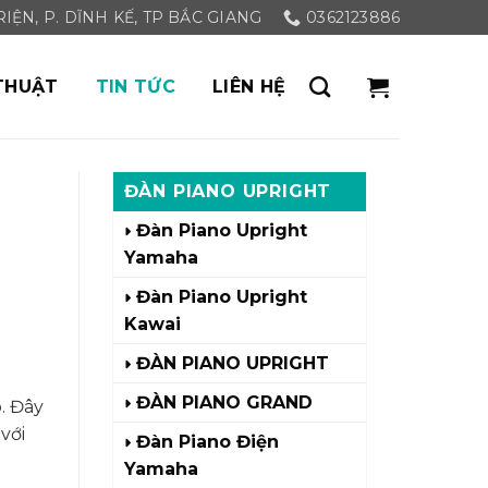
ỆN, P. DĨNH KẾ, TP BẮC GIANG
0362123886
THUẬT
TIN TỨC
LIÊN HỆ
ĐÀN PIANO UPRIGHT
Đàn Piano Upright
Yamaha
Đàn Piano Upright
Kawai
ĐÀN PIANO UPRIGHT
ĐÀN PIANO GRAND
. Đây
với
Đàn Piano Điện
Yamaha