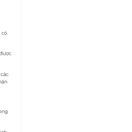
 có.
 được
 các
hận
rong