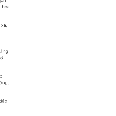
ịch
u hóa
 xa,
iảng
rợ
c
ộng,
 đáp