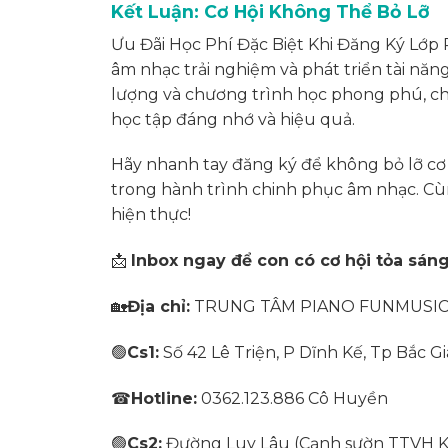
Kết Luận: Cơ Hội Không Thể Bỏ Lỡ
Ưu Đãi Học Phí Đặc Biệt Khi Đăng Ký Lớp P
âm nhạc trải nghiệm và phát triển tài năn
lượng và chương trình học phong phú, ch
học tập đáng nhớ và hiệu quả.
Hãy nhanh tay đăng ký để không bỏ lỡ cơ 
trong hành trình chinh phục âm nhạc. Cù
hiện thực!
📩
Inbox ngay để con có cơ hội tỏa sán
🏡
Địa chỉ:
TRUNG TÂM PIANO FUNMUSI
🟢
Cs1:
Số 42 Lê Triện, P Dĩnh Kế, Tp Bắc G
☎
Hotline:
0362.123.886 Cô Huyền
🟢
Cs2:
Đường Luy Lâu (Cạnh sườn TTVH Kin