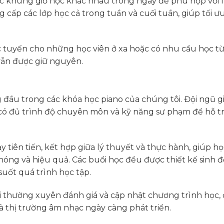
các khung giờ học khác nhau trong ngày để phù hợp với l
g cấp các lớp học cả trong tuần và cuối tuần, giúp tối ư
 tuyến cho những học viên ở xa hoặc có nhu cầu học từ
vẫn được giữ nguyên.
g đầu trong các khóa học piano của chúng tôi. Đội ngũ g
có đủ trình độ chuyên môn và kỹ năng sư phạm để hỗ t
tiên tiến, kết hợp giữa lý thuyết và thực hành, giúp họ
óng và hiệu quả. Các buổi học đều được thiết kế sinh đ
suốt quá trình học tập.
i thường xuyên đánh giá và cập nhật chương trình học,
à thị trường âm nhạc ngày càng phát triển.