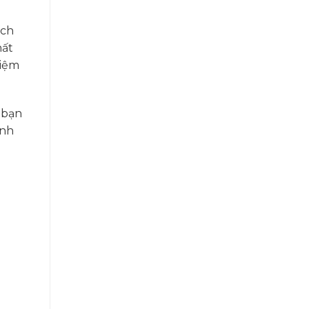
ích
hất
hiệm
 bạn
ành