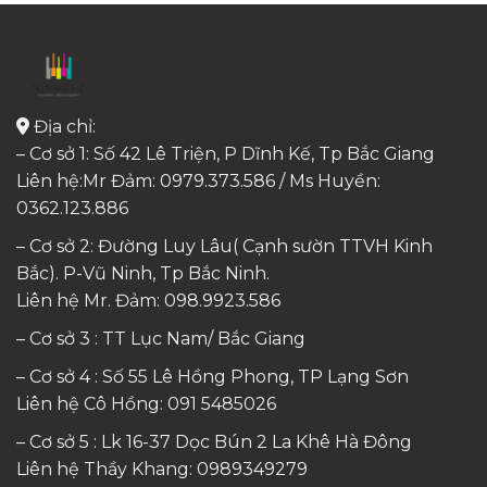
Địa chỉ:
– Cơ sở 1: Số 42 Lê Triện, P Dĩnh Kế, Tp Bắc Giang
Liên hệ:Mr Đảm: 0979.373.586 / Ms Huyền:
0362.123.886
– Cơ sở 2: Đường Luy Lâu( Cạnh sườn TTVH Kinh
Bắc). P-Vũ Ninh, Tp Bắc Ninh.
Liên hệ Mr. Đảm:
098.9923.586
– Cơ sở 3 : TT Lục Nam/ Bắc Giang
– Cơ sở 4 : Số 55 Lê Hồng Phong, TP Lạng Sơn
Liên hệ Cô Hồng:
091 5485026
– Cơ sở 5 : Lk 16-37 Dọc Bún 2 La Khê Hà Đông
Liên hệ Thầy Khang:
0989349279