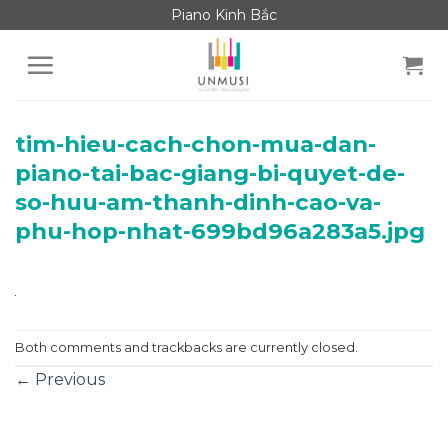
Skip
Piano Kinh Bắc
to
content
tim-hieu-cach-chon-mua-dan-
piano-tai-bac-giang-bi-quyet-de-
so-huu-am-thanh-dinh-cao-va-
phu-hop-nhat-699bd96a283a5.jpg
Both comments and trackbacks are currently closed.
←
Previous