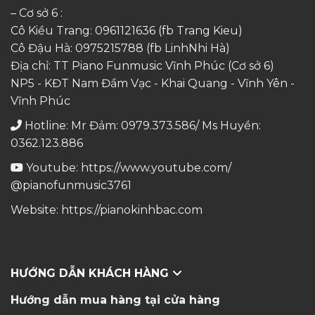
– Cơ sở 6 :
Cô Kiều Trang:
0961121636
(fb Trang Kieu)
Cô Đậu Hà:
0975215788
(fb LinhNhi Hà)
Địa chỉ: TT Piano Funmusic Vĩnh Phúc (Cơ sở 6)
NP5 - KĐT Nam Đầm Vạc - Khai Quang - Vĩnh Yên -
Vĩnh Phúc
Hotline: Mr Đảm: 0979.373.586/ Ms Huyền:
0362.123.886
Youtube:
https://www.youtube.com/
@pianofunmusic3761
Website:
https://pianokinhbac.com
HƯỚNG DẪN KHÁCH HÀNG
Hướng dẫn mua hàng tại cửa hàng