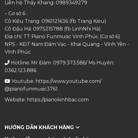
Liên hệ Thầy Khang:
0989349279
– Cơ sở 6 :
Cô Kiều Trang:
0961121636
(fb Trang Kieu)
Cô Đậu Hà:
0975215788
(fb LinhNhi Hà)
Địa chỉ: TT Piano Funmusic Vĩnh Phúc (Cơ sở 6)
NP5 - KĐT Nam Đầm Vạc - Khai Quang - Vĩnh Yên -
Vĩnh Phúc
Hotline: Mr Đảm: 0979.373.586/ Ms Huyền:
0362.123.886
Youtube:
https://www.youtube.com/
@pianofunmusic3761
Website:
https://pianokinhbac.com
HƯỚNG DẪN KHÁCH HÀNG