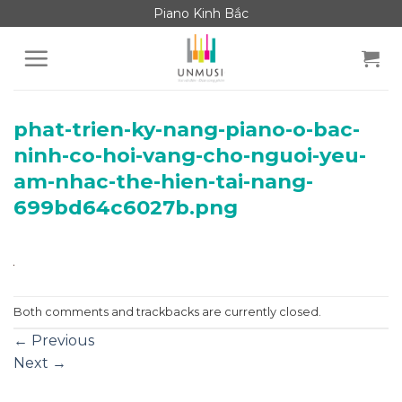
Skip
Piano Kinh Bắc
to
content
phat-trien-ky-nang-piano-o-bac-
ninh-co-hoi-vang-cho-nguoi-yeu-
am-nhac-the-hien-tai-nang-
699bd64c6027b.png
Both comments and trackbacks are currently closed.
←
Previous
Next
→