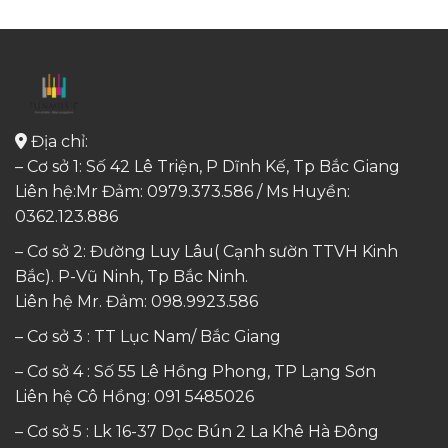
Địa chỉ:
– Cơ sở 1: Số 42 Lê Triện, P Dĩnh Kế, Tp Bắc Giang
Liên hệ:Mr Đảm: 0979.373.586 / Ms Huyền:
0362.123.886
– Cơ sở 2: Đường Luy Lâu( Cạnh sườn TTVH Kinh
Bắc). P-Vũ Ninh, Tp Bắc Ninh.
Liên hệ Mr. Đảm:
098.9923.586
– Cơ sở 3 : TT Lục Nam/ Bắc Giang
– Cơ sở 4 : Số 55 Lê Hồng Phong, TP Lạng Sơn
Liên hệ Cô Hồng:
091 5485026
– Cơ sở 5 : Lk 16-37 Dọc Bún 2 La Khê Hà Đông