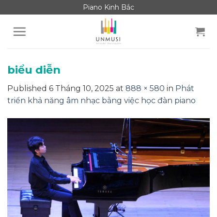
Skip
Piano Kinh Bắc
to
content
biểu diễn
Published
6 Tháng 10, 2025
at
888 × 580
in
Phát
triển khả năng âm nhạc bằng việc học đàn piano