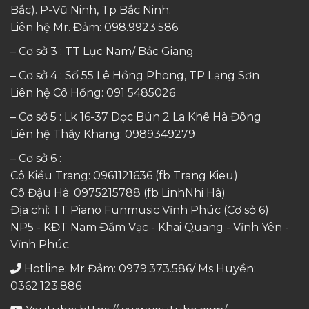
Bắc). P-Vũ Ninh, Tp Bắc Ninh.
Liên hệ Mr. Đảm:
098.9923.586
– Cơ sở 3 : TT Lục Nam/ Bắc Giang
– Cơ sở 4 : Số 55 Lê Hồng Phong, TP Lạng Sơn
Liên hệ Cô Hồng:
091 5485026
– Cơ sở 5 : Lk 16-37 Dọc Bún 2 La Khê Hà Đông
Liên hệ Thầy Khang:
0989349279
– Cơ sở 6 :
Cô Kiều Trang:
0961121636
(fb Trang Kieu)
Cô Đậu Hà:
0975215788
(fb LinhNhi Hà)
Địa chỉ: TT Piano Funmusic Vĩnh Phúc (Cơ sở 6)
NP5 - KĐT Nam Đầm Vạc - Khai Quang - Vĩnh Yên -
Vĩnh Phúc
Hotline: Mr Đảm: 0979.373.586/ Ms Huyền:
0362.123.886