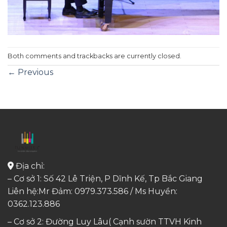
Both comments and trackbacks are currently closed.
←
Previous
Địa chỉ:
– Cơ sở 1: Số 42 Lê Triện, P Dĩnh Kế, Tp Bắc Giang
Liên hệ:Mr Đảm: 0979.373.586 / Ms Huyền:
0362.123.886
– Cơ sở 2: Đường Luy Lâu( Cạnh sườn TTVH Kinh