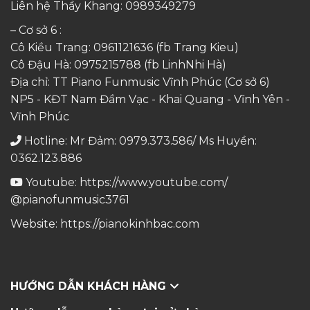
Liên hệ Thầy Khang:
0989349279
– Cơ sở 6 :
Cô Kiều Trang:
0961121636
(fb Trang Kieu)
Cô Đậu Hà:
0975215788
(fb LinhNhi Hà)
Địa chỉ: TT Piano Funmusic Vĩnh Phúc (Cơ sở 6)
NP5 - KĐT Nam Đầm Vạc - Khai Quang - Vĩnh Yên -
Vĩnh Phúc
Hotline: Mr Đảm: 0979.373.586/ Ms Huyền:
0362.123.886
Youtube:
https://www.youtube.com/
@pianofunmusic3761
Website:
https://pianokinhbac.com
HƯỚNG DẪN KHÁCH HÀNG