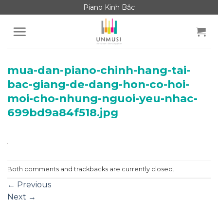
Skip
Piano Kinh Bắc
to
content
mua-dan-piano-chinh-hang-tai-
bac-giang-de-dang-hon-co-hoi-
moi-cho-nhung-nguoi-yeu-nhac-
699bd9a84f518.jpg
Both comments and trackbacks are currently closed.
←
Previous
Next
→