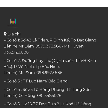
Địa chỉ:
– Cơ sở 1: Số 42 Lê Triện, P Dĩnh Kế, Tp Bắc Giang
Liên hệ:Mr Đảm: 0979.373.586 / Ms Huyền:
0362.123.886
– Cơ sở 2: Đường Luy Lâu( Cạnh sườn TTVH Kinh
Bắc). P-Vũ Ninh, Tp Bắc Ninh.
Liên hệ Mr. Đảm:
098.9923.586
– Cơ sở 3 : TT Lục Nam/ Bắc Giang
– Cơ sở 4 : Số 55 Lê Hồng Phong, TP Lạng Sơn
Liên hệ Cô Hồng:
091 5485026
– Cơ sở 5 : Lk 16-37 Dọc Bún 2 La Khê Hà Đông