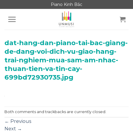
Skip
Piano Kinh Bắc
to
content
dat-hang-dan-piano-tai-bac-giang-
de-dang-voi-dich-vu-giao-hang-
trai-nghiem-mua-sam-am-nhac-
thuan-tien-va-tin-cay-
699bd72930735.jpg
Both comments and trackbacks are currently closed.
←
Previous
Next
→