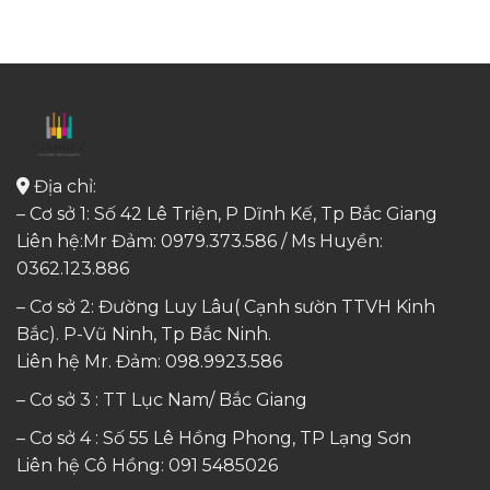
Địa chỉ:
– Cơ sở 1: Số 42 Lê Triện, P Dĩnh Kế, Tp Bắc Giang
Liên hệ:Mr Đảm: 0979.373.586 / Ms Huyền:
0362.123.886
– Cơ sở 2: Đường Luy Lâu( Cạnh sườn TTVH Kinh
Bắc). P-Vũ Ninh, Tp Bắc Ninh.
Liên hệ Mr. Đảm:
098.9923.586
– Cơ sở 3 : TT Lục Nam/ Bắc Giang
– Cơ sở 4 : Số 55 Lê Hồng Phong, TP Lạng Sơn
Liên hệ Cô Hồng:
091 5485026