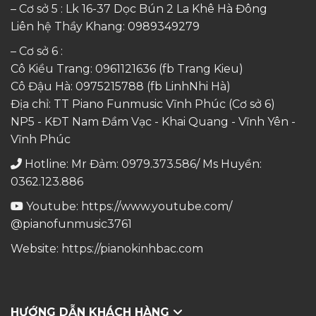
– Cơ sở 5 : Lk 16-37 Dọc Bún 2 La Khê Hà Đông
Liên hệ Thầy Khang:
0989349279
– Cơ sở 6 :
Cô Kiều Trang:
0961121636
(fb Trang Kieu)
Cô Đậu Hà:
0975215788
(fb LinhNhi Hà)
Địa chỉ: TT Piano Funmusic Vĩnh Phúc (Cơ sở 6)
NP5 - KĐT Nam Đầm Vạc - Khai Quang - Vĩnh Yên -
Vĩnh Phúc
Hotline: Mr Đảm: 0979.373.586/ Ms Huyền:
0362.123.886
Youtube:
https://www.youtube.com/
@pianofunmusic3761
Website:
https://pianokinhbac.com
HƯỚNG DẪN KHÁCH HÀNG