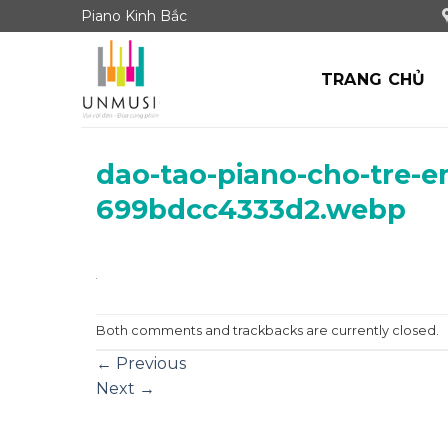
Skip
Piano Kinh Bắc
to
content
TRANG CHỦ
dao-tao-piano-cho-tre-e
699bdcc4333d2.webp
Both comments and trackbacks are currently closed.
←
Previous
Next
→