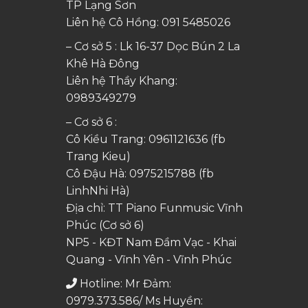
TP Lạng Sơn
Liên hệ Cô Hồng:
091 5485026
– Cơ sở 5 : Lk 16-37 Dọc Bún 2 La
Khê Hà Đông
Liên hệ Thầy Khang:
0989349279
– Cơ sở 6 :
Cô Kiều Trang:
0961121636
(fb
Trang Kieu)
Cô Đậu Hà:
0975215788
(fb
LinhNhi Hà)
Địa chỉ: TT Piano Funmusic Vĩnh
Phúc (Cơ sở 6)
NP5 - KĐT Nam Đầm Vạc - Khai
Quang - Vĩnh Yên - Vĩnh Phúc
Hotline: Mr Đảm:
0979.373.586/ Ms Huyền: