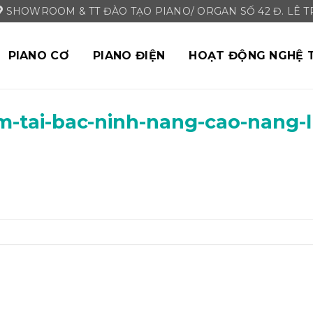
SHOWROOM & TT ĐÀO TẠO PIANO/ ORGAN SỐ 42 Đ. LÊ TRI
PIANO CƠ
PIANO ĐIỆN
HOẠT ĐỘNG NGHỆ 
m-tai-bac-ninh-nang-cao-nang-