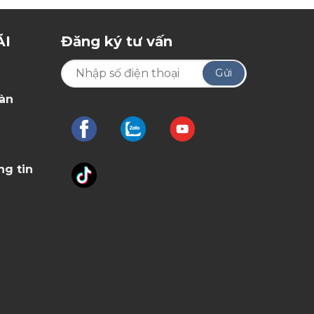
ÃI
Đăng ký tư vấn
oàn
ng tin