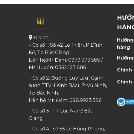
HƯỚ
HÀN
Địa chỉ:
Hướng
– Cơ sở 1: Số 42 Lê Triện, P Dĩnh
hàng
Kế, Tp Bắc Giang
Hướng
Liên hệ:Mr Đảm: 0979.373.586 /
Ms Huyền:
0362.123.886
Chính
– Cơ sở 2: Đường Luy Lâu( Cạnh
Chính 
sườn TTVH Kinh Bắc). P-Vũ Ninh,
Tp Bắc Ninh.
Liên hệ Mr. Đảm:
098.9923.586
– Cơ sở 3 : TT Lục Nam/ Bắc
Giang
– Cơ sở 4 : Số 55 Lê Hồng Phong,