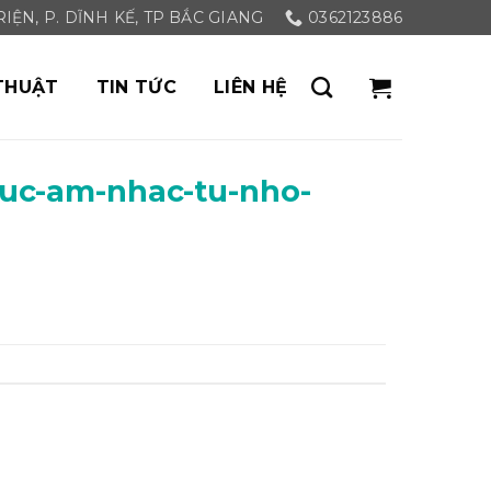
ỆN, P. DĨNH KẾ, TP BẮC GIANG
0362123886
THUẬT
TIN TỨC
LIÊN HỆ
luc-am-nhac-tu-nho-