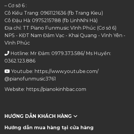
– Cơ sở 6 :
Cô Kiều Trang:
0961121636
(fb Trang Kieu)
Cô Đậu Hà:
0975215788
(fb LinhNhi Hà)
Địa chỉ: TT Piano Funmusic Vĩnh Phúc (Cơ sở 6)
NP5 - KĐT Nam Đầm Vạc - Khai Quang - Vĩnh Yên -
Vĩnh Phúc
Hotline: Mr Đảm: 0979.373.586/ Ms Huyền:
0362.123.886
Youtube:
https://www.youtube.com/
@pianofunmusic3761
Website:
https://pianokinhbac.com
HƯỚNG DẪN KHÁCH HÀNG
Hướng dẫn mua hàng tại cửa hàng