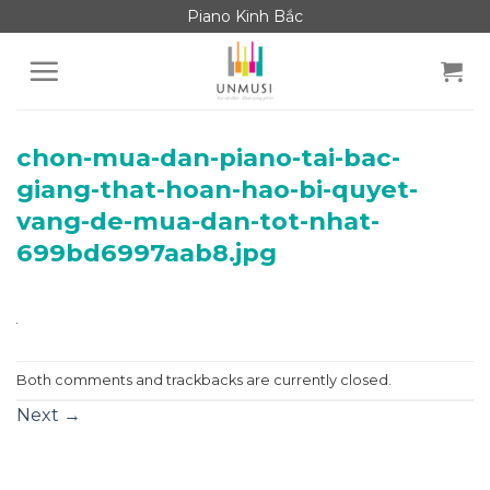
Skip
Piano Kinh Bắc
to
content
chon-mua-dan-piano-tai-bac-
giang-that-hoan-hao-bi-quyet-
vang-de-mua-dan-tot-nhat-
699bd6997aab8.jpg
Both comments and trackbacks are currently closed.
Next
→