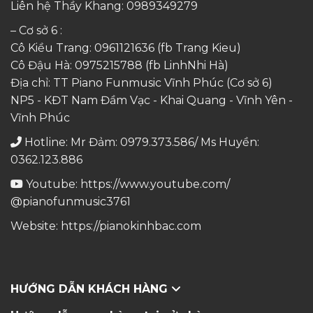
Liên hệ Thầy Khang:
0989349279
– Cơ sở 6 :
Cô Kiều Trang:
0961121636
(fb Trang Kieu)
Cô Đậu Hà:
0975215788
(fb LinhNhi Hà)
Địa chỉ: TT Piano Funmusic Vĩnh Phúc (Cơ sở 6)
NP5 - KĐT Nam Đầm Vạc - Khai Quang - Vĩnh Yên -
Vĩnh Phúc
Hotline: Mr Đảm: 0979.373.586/ Ms Huyền:
0362.123.886
Youtube:
https://www.youtube.com/
@pianofunmusic3761
Website:
https://pianokinhbac.com
HƯỚNG DẪN KHÁCH HÀNG