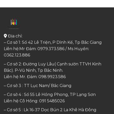
Địa chỉ:
– Cơ sở 1: Số 42 Lê Triện, P Dĩnh Kế, Tp Bắc Giang
Liên hệ:Mr Đảm: 0979.373.586 / Ms Huyền:
0362.123.886
– Cơ sở 2: Đường Luy Lâu( Cạnh sườn TTVH Kinh
Bắc). P-Vũ Ninh, Tp Bắc Ninh.
Liên hệ Mr. Đảm:
098.9923.586
– Cơ sở 3 : TT Lục Nam/ Bắc Giang
– Cơ sở 4 : Số 55 Lê Hồng Phong, TP Lạng Sơn
Liên hệ Cô Hồng:
091 5485026
– Cơ sở 5 : Lk 16-37 Dọc Bún 2 La Khê Hà Đông