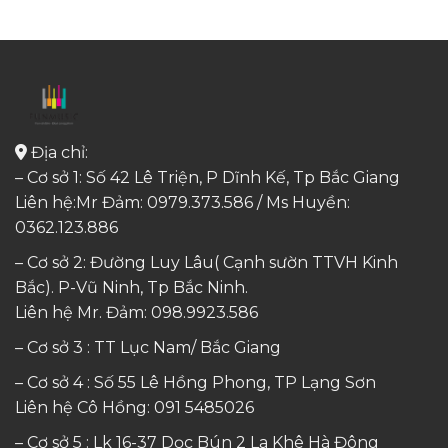
Địa chỉ:
– Cơ sở 1: Số 42 Lê Triện, P Dĩnh Kế, Tp Bắc Giang
Liên hệ:Mr Đảm: 0979.373.586 / Ms Huyền:
0362.123.886
– Cơ sở 2: Đường Luy Lâu( Cạnh sườn TTVH Kinh
Bắc). P-Vũ Ninh, Tp Bắc Ninh.
Liên hệ Mr. Đảm:
098.9923.586
– Cơ sở 3 : TT Lục Nam/ Bắc Giang
– Cơ sở 4 : Số 55 Lê Hồng Phong, TP Lạng Sơn
Liên hệ Cô Hồng:
091 5485026
– Cơ sở 5 : Lk 16-37 Dọc Bún 2 La Khê Hà Đông