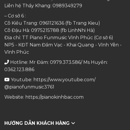
Liên hệ Thầy Khang:
0989349279
– Cơ sở 6 :
Cô Kiều Trang:
0961121636
(fb Trang Kieu)
Cô Đậu Hà:
0975215788
(fb LinhNhi Hà)
Địa chỉ: TT Piano Funmusic Vĩnh Phúc (Cơ sở 6)
NP5 - KĐT Nam Đầm Vạc - Khai Quang - Vĩnh Yên -
Vĩnh Phúc
Hotline: Mr Đảm: 0979.373.586/ Ms Huyền:
0362.123.886
Youtube:
https://www.youtube.com/
@pianofunmusic3761
Website:
https://pianokinhbac.com
HƯỚNG DẪN KHÁCH HÀNG