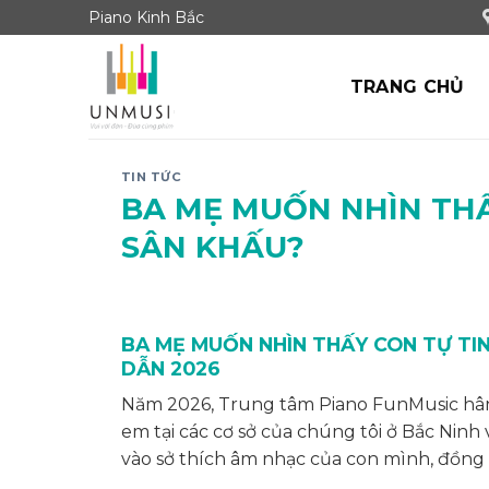
Skip
Piano Kinh Bắc
to
content
TRANG CHỦ
TIN TỨC
BA MẸ MUỐN NHÌN THẤ
SÂN KHẤU?
BA MẸ MUỐN NHÌN THẤY CON TỰ TIN 
DẪN 2026
Năm 2026, Trung tâm Piano FunMusic hân 
em tại các cơ sở của chúng tôi ở Bắc Ninh 
vào sở thích âm nhạc của con mình, đồng t