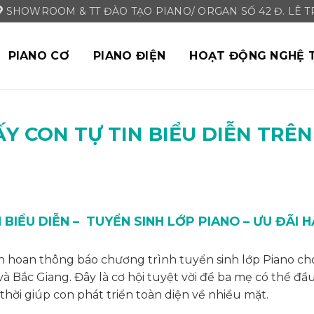
SHOWROOM & TT ĐÀO TẠO PIANO/ ORGAN SỐ 42 Đ. LÊ TRI
PIANO CƠ
PIANO ĐIỆN
HOẠT ĐỘNG NGHỆ 
Y CON TỰ TIN BIỂU DIỄN TRÊN
BIỂU DIỄN – TUYỂN SINH LỚP PIANO – ƯU ĐÃI 
hoan thông báo chương trình tuyển sinh lớp Piano cho
và Bắc Giang. Đây là cơ hội tuyệt vời để ba mẹ có thể đầ
hời giúp con phát triển toàn diện về nhiều mặt.