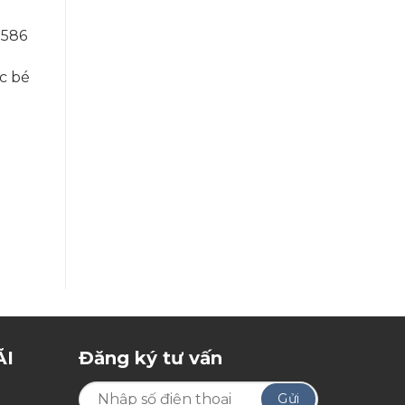
.586
c bé
ÃI
Đăng ký tư vấn