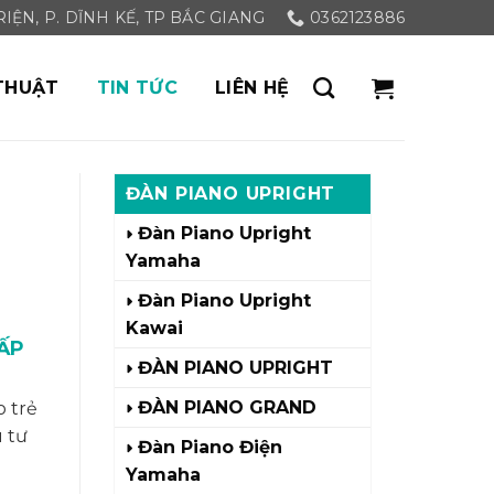
ỆN, P. DĨNH KẾ, TP BẮC GIANG
0362123886
THUẬT
TIN TỨC
LIÊN HỆ
ĐÀN PIANO UPRIGHT
Đàn Piano Upright
Yamaha
Đàn Piano Upright
Kawai
HẤP
ĐÀN PIANO UPRIGHT
ĐÀN PIANO GRAND
 trẻ
u tư
Đàn Piano Điện
Yamaha