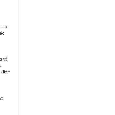
i
usic.
các
 tôi
u
 diện
ng