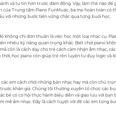
hành và tự tin hơn trước đám đông. Vậy, làm thế nào để 
ên của Trung tâm Piano FunMusic, ba mẹ hoàn toàn có t
hấu với những bước tiến vững chắc qua từng buổi học.
ó không chỉ đơn thuần là việc học một loại nhạc cụ. Pia
riển nhiều kỹ năng quan trọng khác. Biết chơi piano khô
n mà còn là cách dạy cho trẻ cách cảm nhận âm nhạc, cá
thời, học piano còn giúp trẻ rèn luyện tư duy logic và 
 các em cách chơi những bản nhạc hay mà còn chú trọ
 trước khán giả. Chúng tôi thường xuyên tổ chức các bu
các bé có cơ hội thực hành biểu diễn và giao lưu với bạn 
 mê âm nhạc. Đây là cách tuyệt vời để các em từng b