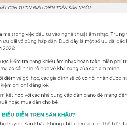
ẤY CON TỰ TIN BIỂU DIỄN TRÊN SÂN KHẤU
 mẹ trong việc đầu tư vào nghệ thuật âm nhạc, Trung
ưu đãi vô cùng hấp dẫn. Dưới đây là một số ưu đãi đặc 
m 2026:
được kiểm tra năng khiếu âm nhạc hoàn toàn miễn phí t
 mẹ có cái nhìn rõ hơn về khả năng của con em mình.
i điểm và gói học, các gia đình sẽ có cơ hội nhận được 
 kiệm chi phí đáng kể.
m kết hợp với các nhà cung cấp đàn piano để mang đến
thuê hoặc mua đàn cho bé.
 BIỂU DIỄN TRÊN SÂN KHẤU?
 huynh. Sân khấu không chỉ là nơi các con thể hiện tà