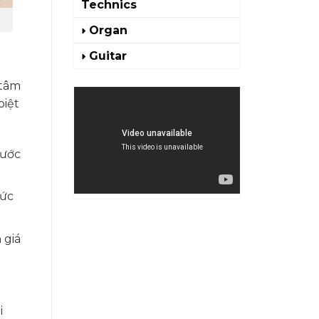
Technics
Organ
Guitar
 tâm
biệt
rước
mức
 giá
i