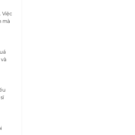
 Việc
h mà
quá
 và
iểu
sĩ
i