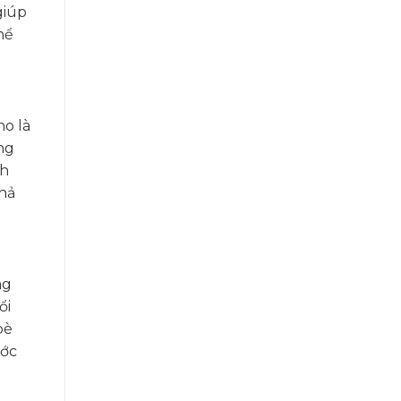
giúp
hể
no là
ng
ch
khả
ng
ổi
bè
ước