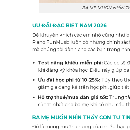
BA MẸ MUỐN NHÌN TH
ƯU ĐÃI ĐẶC BIỆT NĂM 2026
Để khuyến khích các em nhỏ cũng như ba
Piano FunMusic luôn có những chính sách 
mà chúng tôi dành cho các bạn trong nă
Test năng khiếu miễn phí:
Các bé sẽ 
khi đăng ký khóa học. Điều này giúp ba
Ưu đãi học phí từ 10-25%:
Tùy theo thờ
giảm giá đáng kể trên học phí, giúp tiết
Hỗ trợ thuê/mua đàn giá tốt:
Trung tâ
cả tốt nhất cho ba mẹ khi có nhu cầu 
BA MẸ MUỐN NHÌN THẤY CON TỰ TIN
Đó là mong muốn chung của nhiều bậc phụ