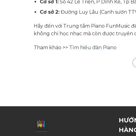
Cơ sở 1:
Số 42 Lê Triện, P Dĩnh Kế, Tp B
Cơ sở 2:
Đường Luy Lâu (Cạnh sườn TTVH
Hãy đến với Trung tâm Piano FunMusic để 
không chỉ học nhạc mà còn được truyền c
Tham khảo >>
Tìm hiểu đàn Piano
HƯỚ
HÀN