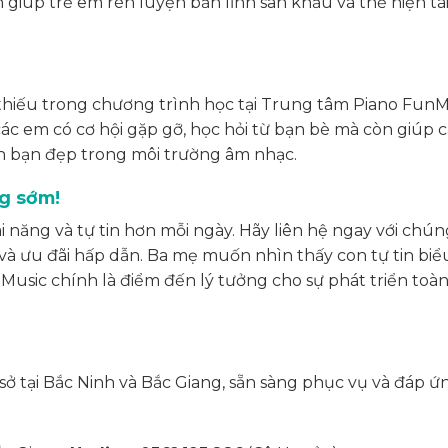
h giúp trẻ em rèn luyện bản lĩnh sân khấu và thể hiện tà
thiếu trong chương trình học tại Trung tâm Piano FunM
ác em có cơ hội gặp gỡ, học hỏi từ bạn bè mà còn giúp 
h bạn đẹp trong môi trường âm nhạc.
ng sớm!
i năng và tự tin hơn mỗi ngày. Hãy liên hệ ngay với chúng
 và ưu đãi hấp dẫn. Ba mẹ muốn nhìn thấy con tự tin biể
usic chính là điểm đến lý tưởng cho sự phát triển toàn
sở tại Bắc Ninh và Bắc Giang, sẵn sàng phục vụ và đáp ứ