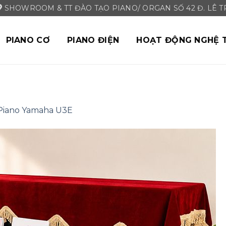
SHOWROOM & TT ĐÀO TẠO PIANO/ ORGAN SỐ 42 Đ. LÊ TRI
PIANO CƠ
PIANO ĐIỆN
HOẠT ĐỘNG NGHỆ 
Piano Yamaha U3E