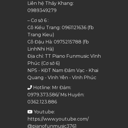
Liên hệ Thầy Khang:
0989349279
– Cơ sở 6 :
Cô Kiều Trang:
0961121636
(fb
Trang Kieu)
Cô Đậu Hà:
0975215788
(fb
LinhNhi Hà)
Địa chỉ: TT Piano Funmusic Vĩnh
Phúc (Cơ sở 6)
NP5 - KĐT Nam Đầm Vạc - Khai
Quang - Vĩnh Yên - Vĩnh Phúc
Hotline: Mr Đảm:
0979.373.586/ Ms Huyền:
0362.123.886
Youtube:
https://www.youtube.com/
@pianofunmusic3761