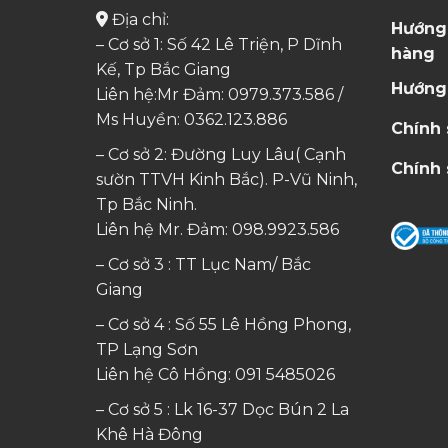
Địa chỉ:
Hướng
– Cơ sở 1: Số 42 Lê Triện, P Dĩnh
hàng
Kế, Tp Bắc Giang
Hướng
Liên hệ:Mr Đảm: 0979.373.586 /
Ms Huyền:
0362.123.886
Chính
– Cơ sở 2: Đường Luy Lâu( Cạnh
Chính 
sườn TTVH Kinh Bắc). P-Vũ Ninh,
Tp Bắc Ninh.
Liên hệ Mr. Đảm:
098.9923.586
– Cơ sở 3 : TT Lục Nam/ Bắc
Giang
– Cơ sở 4 : Số 55 Lê Hồng Phong,
TP Lạng Sơn
Liên hệ Cô Hồng:
091 5485026
– Cơ sở 5 : Lk 16-37 Dọc Bún 2 La
Khê Hà Đông