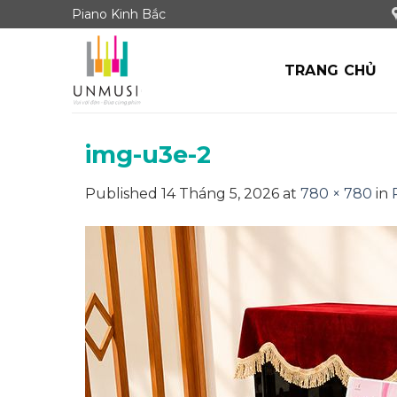
Skip
Piano Kinh Bắc
to
content
TRANG CHỦ
img-u3e-2
Published
14 Tháng 5, 2026
at
780 × 780
in