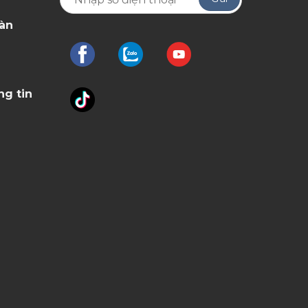
oàn
ng tin