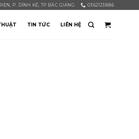
ỆN, P. DĨNH KẾ, TP BẮC GIANG
0362123886
THUẬT
TIN TỨC
LIÊN HỆ