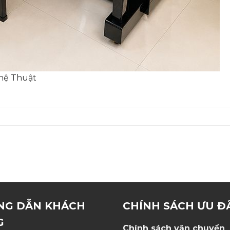
hệ Thuật
NG DẪN KHÁCH
CHÍNH SÁCH ƯU Đ
G
Chính sách vận chuyển