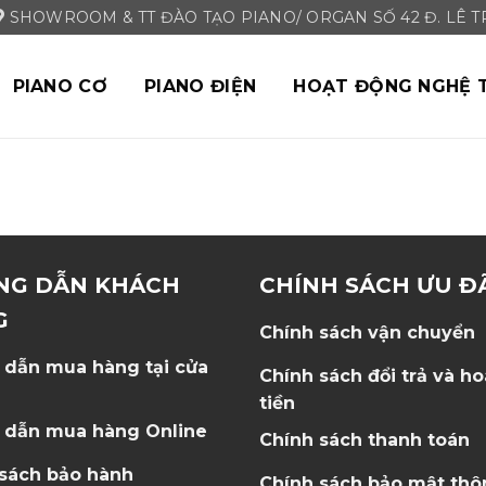
SHOWROOM & TT ĐÀO TẠO PIANO/ ORGAN SỐ 42 Đ. LÊ TRI
PIANO CƠ
PIANO ĐIỆN
HOẠT ĐỘNG NGHỆ 
NG DẪN KHÁCH
CHÍNH SÁCH ƯU Đ
G
Chính sách vận chuyển
 dẫn mua hàng tại cửa
Chính sách đổi trả và h
tiền
 dẫn mua hàng Online
Chính sách thanh toán
 sách bảo hành
Chính sách bảo mật thô