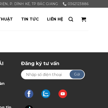
ỆN, P. DĨNH KẾ, TP BẮC GIANG
0362123886
THUẬT
TIN TỨC
LIÊN HỆ
ÃI
Đăng ký tư vấn
oàn
ng tin