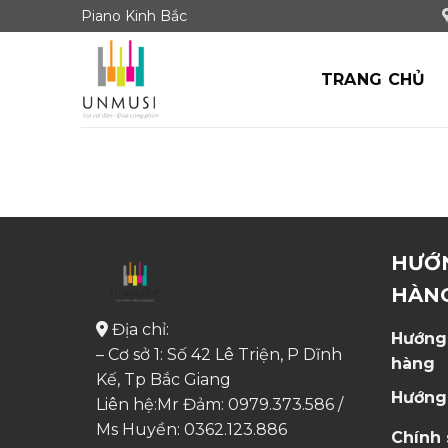
Skip
Piano Kinh Bắc
to
content
TRANG CHỦ
HƯỚ
HÀN
Địa chỉ:
Hướng
– Cơ sở 1: Số 42 Lê Triện, P Dĩnh
hàng
Kế, Tp Bắc Giang
Hướng
Liên hệ:Mr Đảm: 0979.373.586 /
Ms Huyền:
0362.123.886
Chính