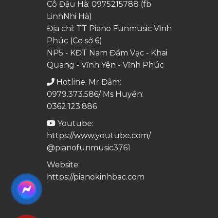
Cô Đậu Hà:
0975215788
(fb
LinhNhi Hà)
Địa chỉ: TT Piano Funmusic Vĩnh
Phúc (Cơ sở 6)
NP5 - KĐT Nam Đầm Vạc - Khai
Quang - Vĩnh Yên - Vĩnh Phúc
Hotline: Mr Đảm:
0979.373.586/ Ms Huyền:
0362.123.886
Youtube:
https://www.youtube.com/
@pianofunmusic3761
Website:
https://pianokinhbac.com