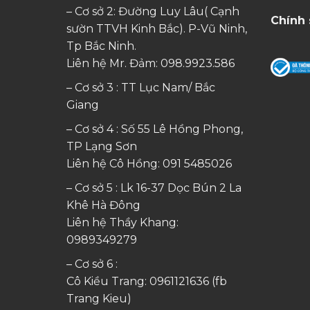
– Cơ sở 2: Đường Luy Lâu( Cạnh
Chính 
sườn TTVH Kinh Bắc). P-Vũ Ninh,
Tp Bắc Ninh.
Liên hệ Mr. Đảm:
098.9923.586
– Cơ sở 3 : TT Lục Nam/ Bắc
Giang
– Cơ sở 4 : Số 55 Lê Hồng Phong,
TP Lạng Sơn
Liên hệ Cô Hồng:
091 5485026
– Cơ sở 5 : Lk 16-37 Dọc Bún 2 La
Khê Hà Đông
Liên hệ Thầy Khang:
0989349279
– Cơ sở 6 :
Cô Kiều Trang:
0961121636
(fb
Trang Kieu)